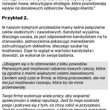
rozwijać nowe, ekscytujące strategie, które pozostawiają
wpływ na docelowych odbiorców Twojego klienta.”
Przykład 2.
W naszym kolejnym przykładzie mamy ładne połączenie
celów osobistych i zawodowych. Kandydat wyjaśnia,
dlaczego uważa, że jest odpowiednim kandydatem na to
stanowisko, jednocześnie pokazując menedżerom
zatrudniającym dokładnie, dlaczego szukał tej
możliwości. Daje to wgląd w wartości kandydata i
dowodzi, że wykonał on swoje badania.
„Ubiegam się o to stanowisko z kilku powodów.
Pierwszym jest możliwość robienia nowych rzeczy, które
są zgodne z moimi większymi celami zawodowymi.
Ceniłem swój czas w firmie, w której pracowałem, ale nie
ma już możliwości rozwoju, które by do mnie
przemawiały.
Twoja firma wykonuje wiele pracy, aby wspierać
społeczności o słabej reputacji. Jest to moja osobista
pasja i pokrywa się z tym, co chcę robić w przyszłości.
Jest to wyjątkowe wyzwanie, o którym zawsze marzyłem.