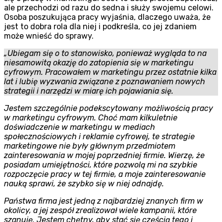
ale przechodzi od razu do sedna i służy swojemu celowi.
Osoba poszukująca pracy wyjaśnia, dlaczego uważa, że
jest to dobra rola dla niej i podkreśla, co jej zdaniem
może wnieść do sprawy.
„Ubiegam się o to stanowisko, ponieważ wygląda to na
niesamowitą okazję do zatopienia się w marketingu
cyfrowym. Pracowałem w marketingu przez ostatnie kilka
lat i lubię wyzwania związane z poznawaniem nowych
strategii i narzędzi w miarę ich pojawiania się.
Jestem szczególnie podekscytowany możliwością pracy
w marketingu cyfrowym. Choć mam kilkuletnie
doświadczenie w marketingu w mediach
społecznościowych i reklamie cyfrowej, te strategie
marketingowe nie były głównym przedmiotem
zainteresowania w mojej poprzedniej firmie. Wierzę, że
posiadam umiejętności, które pozwolą mi na szybkie
rozpoczęcie pracy w tej firmie, a moje zainteresowanie
nauką sprawi, że szybko się w niej odnajdę.
Państwa firma jest jedną z najbardziej znanych firm w
okolicy, a jej zespół zrealizował wiele kampanii, które
szanuję. Jestem chętny, aby stać się częścią tego i