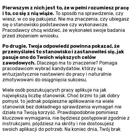
Pierwszym z nich jest to, że w pełni rozumiesz pracę
i to, co się z nią wiąże.
To sposób na sprawdzenie, czy
wiesz, w co się pakujesz. Nie ma znaczenia, czy ubiegasz
się o stanowisko podstawowe czy wykonawcze.
Pracodawcy chcą widzieć, że wykonałeś swoje badania
przed złożeniem wniosku.
Po drugie, Twoja odpowiedź powinna pokazać, że
przemyślałeś to stanowisko i zastanowiłeś się, jak
pasuje ono do Twoich większych
celów
zawodowych
.
Dlaczego ma to znaczenie? Pomaga
pracodawcom wybrać kandydatów, którzy są
entuzjastycznie nastawieni do pracy i naturalnie
zmotywowani do osiągnięcia sukcesu.
Wiele osób poszukujących pracy aplikuje na jak
największą liczbę stanowisk. Choć brzmi to jak dobry
pomysł, to jednak pośpieszne aplikowanie na wiele
stanowisk bez dokładnego sprawdzenia wymagań nie
działa na Twoją korzyść. Prawdopodobnie pominiesz
kluczowe wymagania, nie będziesz postępował zgodnie z
instrukcjami, pójdziesz na skróty i nie dostosujesz
swoich aplikacji do potrzeb. Na koniec dnia, Twój brak