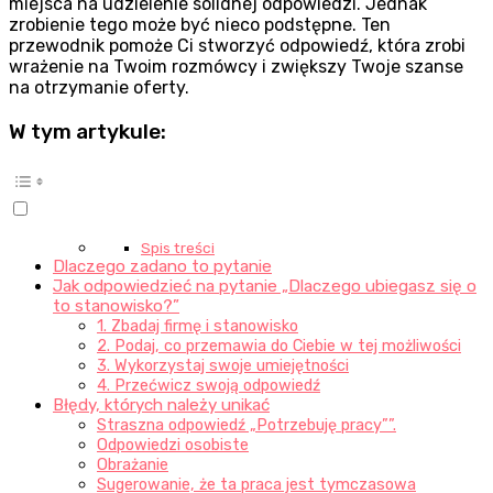
miejsca na udzielenie solidnej odpowiedzi. Jednak
zrobienie tego może być nieco podstępne. Ten
przewodnik pomoże Ci stworzyć odpowiedź, która zrobi
wrażenie na Twoim rozmówcy i zwiększy Twoje szanse
na otrzymanie oferty.
W tym artykule:
Spis treści
Dlaczego zadano to pytanie
Jak odpowiedzieć na pytanie „Dlaczego ubiegasz się o
to stanowisko?”
1. Zbadaj firmę i stanowisko
2. Podaj, co przemawia do Ciebie w tej możliwości
3. Wykorzystaj swoje umiejętności
4. Przećwicz swoją odpowiedź
Błędy, których należy unikać
Straszna odpowiedź „Potrzebuję pracy””.
Odpowiedzi osobiste
Obrażanie
Sugerowanie, że ta praca jest tymczasowa