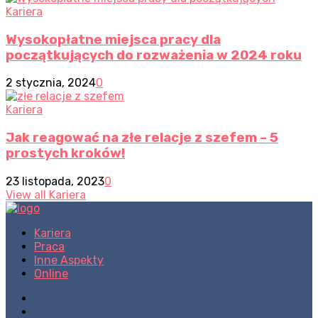
Kariera
Wysokopłatne miejsca pracy dla
początkujących do rozważenia w 2024 roku
2 stycznia, 2024
0
Kariera
Jak reagować na złe relacje z szefem – 5
prostych kroków!
23 listopada, 2023
0
View all Kariera
Kariera
Praca
Inne Aspekty
Online