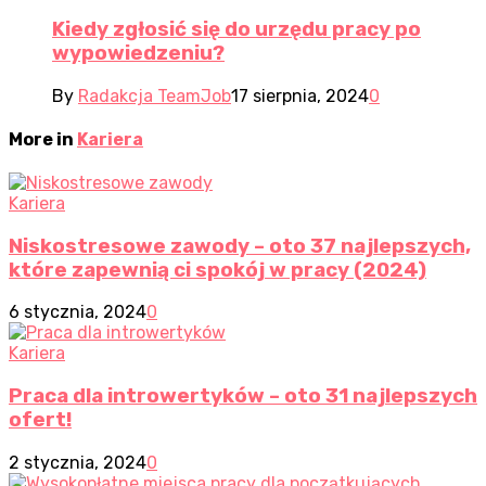
Kiedy zgłosić się do urzędu pracy po
wypowiedzeniu?
By
Radakcja TeamJob
17 sierpnia, 2024
0
More in
Kariera
Kariera
Niskostresowe zawody – oto 37 najlepszych,
które zapewnią ci spokój w pracy (2024)
6 stycznia, 2024
0
Kariera
Praca dla introwertyków – oto 31 najlepszych
ofert!
2 stycznia, 2024
0