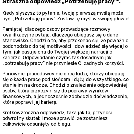
Straszna odpowiedź „Potrzebuję pracy””.
Kiedy słyszysz to pytanie, twoją pierwszą myślą może
być: „Potrzebuję pracy”. Zostaw tę myśl w swojej głowie!
Pamiętaj, dlaczego osoby prowadzące rozmowy
kwalifikacyjne pytają, dlaczego ubiegasz się o dane
stanowisko. Chodzi o to, aby przekonać się, że poważnie
podchodzisz do tej możliwości i dowiedzieć się więcej o
tym, jak pasuje ona do Twojej większej narracji o
karierze. Odpowiadanie czymś tak dosadnym jak
„potrzebuję pracy” nie przyniesie Ci żadnych korzyści.
Ponownie, pracodawcy nie chcą ludzi, którzy ubiegają
się o każdą pracę pod słońcem i dążą do wszystkiego, co
stanie im na drodze. Chodzi o znalezienie odpowiedniej
osoby, która przyczyni się do poprawy wyników
finansowych, a jednocześnie zdobędzie doświadczenie,
które poprawi jej karierę.
Krótkowzroczna odpowiedź, taka jak ta, przynosi
odwrotny skutek i może sprawić, że zostaniesz
całkowicie odsunięty od biegu.