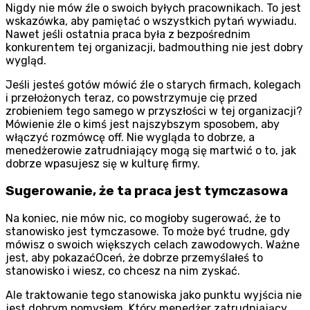
Nigdy nie mów źle o swoich byłych pracownikach. To jest
wskazówka, aby pamiętać o wszystkich pytań wywiadu.
Nawet jeśli ostatnia praca była z bezpośrednim
konkurentem tej organizacji, badmouthing nie jest dobry
wygląd.
Jeśli jesteś gotów mówić źle o starych firmach, kolegach
i przełożonych teraz, co powstrzymuje cię przed
zrobieniem tego samego w przyszłości w tej organizacji?
Mówienie źle o kimś jest najszybszym sposobem, aby
włączyć rozmówcę off. Nie wygląda to dobrze, a
menedżerowie zatrudniający mogą się martwić o to, jak
dobrze wpasujesz się w kulturę firmy.
Sugerowanie, że ta praca jest tymczasowa
Na koniec, nie mów nic, co mogłoby sugerować, że to
stanowisko jest tymczasowe. To może być trudne, gdy
mówisz o swoich większych celach zawodowych. Ważne
jest, aby pokazaćOceń, że dobrze przemyślałeś to
stanowisko i wiesz, co chcesz na nim zyskać.
Ale traktowanie tego stanowiska jako punktu wyjścia nie
jest dobrym pomysłem. Który menedżer zatrudniający