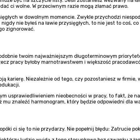
 może być na szczycie listy. Jeśli zostaniesz wezwany na ła
dać ci wolne. W przeciwnym razie mogą złamać prawo.
ięgłych w dowolnym momencie. Zwykle przychodzi niespodzie
igdy nie byłeś na ławie przysięgłych, to nie jest to coś, co w
 go zignorować.
podobnie twoim najważniejszym długoterminowym priorytete
a rzecz pracy byłoby marnotrawstwem i większość pracodawc
oją karierę. Niezależnie od tego, czy pozostaniesz w firmie,
edukacji.
onym usprawiedliwieniem nieobecności w pracy, to fakt, że
óż mu znaleźć harmonogram, który będzie odpowiedni dla wa
ki ci się to nie przydarzy. Nie popełnij błędu: Zatrucie po
Niektórzy ludzie wyjdą z tego stosunkowo bez szwanku z 