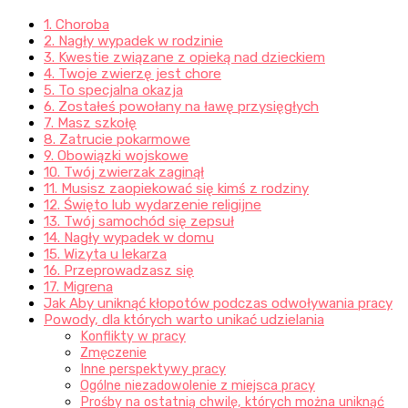
1. Choroba
2. Nagły wypadek w rodzinie
3. Kwestie związane z opieką nad dzieckiem
4. Twoje zwierzę jest chore
5. To specjalna okazja
6. Zostałeś powołany na ławę przysięgłych
7. Masz szkołę
8. Zatrucie pokarmowe
9. Obowiązki wojskowe
10. Twój zwierzak zaginął
11. Musisz zaopiekować się kimś z rodziny
12. Święto lub wydarzenie religijne
13. Twój samochód się zepsuł
14. Nagły wypadek w domu
15. Wizyta u lekarza
16. Przeprowadzasz się
17. Migrena
Jak Aby uniknąć kłopotów podczas odwoływania pracy
Powody, dla których warto unikać udzielania
Konflikty w pracy
Zmęczenie
Inne perspektywy pracy
Ogólne niezadowolenie z miejsca pracy
Prośby na ostatnią chwilę, których można uniknąć