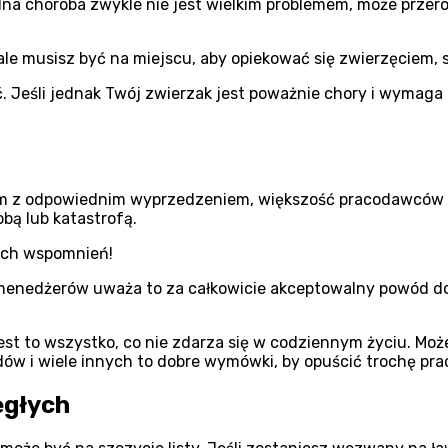
dna choroba zwykle nie jest wielkim problemem, może przerod
 ale musisz być na miejscu, aby opiekować się zwierzęciem, 
. Jeśli jednak Twój zwierzak jest poważnie chory i wymaga o
 tym z odpowiednim wyprzedzeniem, większość pracodawców n
bą lub katastrofą.
ych wspomnień!
 menedżerów uważa to za całkowicie akceptowalny powód do 
 jest to wszystko, co nie zdarza się w codziennym życiu. 
ów i wiele innych to dobre wymówki, by opuścić trochę pra
ęgłych