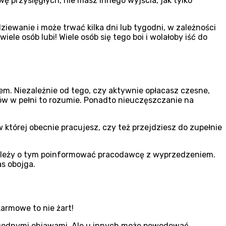
wę przysięgłych, nie masz innego wyjścia, jak tylko
wanie i może trwać kilka dni lub tygodni, w zależności
iele osób lubi! Wiele osób się tego boi i wolałoby iść do
m. Niezależnie od tego, czy aktywnie opłacasz czesne,
ów w pełni to rozumie. Ponadto nieuczęszczanie na
 w której obecnie pracujesz, czy też przejdziesz do zupełnie
 należy o tym poinformować pracodawcę z wyprzedzeniem.
s obojga.
karmowe to nie żart!
łagodnymi objawami. Ale u innych może powodować