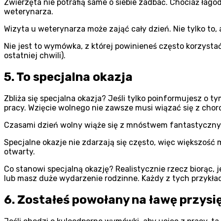
Zwierzęta nie potrafią same o siebie zadbać. Chociaż łago
weterynarza.
Wizyta u weterynarza może zająć cały dzień. Nie tylko to,
Nie jest to wymówka, z której powinieneś często korzystać
ostatniej chwili).
5. To specjalna okazja
Zbliża się specjalna okazja? Jeśli tylko poinformujesz o
pracy. Wzięcie wolnego nie zawsze musi wiązać się z choro
Czasami dzień wolny wiąże się z mnóstwem fantastyczn
Specjalne okazje nie zdarzają się często, więc większość
otwarty.
Co stanowi specjalną okazję? Realistycznie rzecz biorąc,
lub masz duże wydarzenie rodzinne. Każdy z tych przykład
6. Zostałeś powołany na ławę przysi