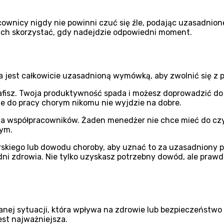
cownicy nigdy nie powinni czuć się źle, podając uzasadnion
nich skorzystać, gdy nadejdzie odpowiedni moment.
ba jest całkowicie uzasadnioną wymówką, aby zwolnić się z p
trafisz. Twoja produktywność spada i możesz doprowadzić do
e do pracy chorym nikomu nie wyjdzie na dobre.
 na współpracowników. Żaden menedżer nie chce mieć do czyni
tym.
iego lub dowodu choroby, aby uznać to za uzasadniony pow
dni zdrowia. Nie tylko uzyskasz potrzebny dowód, ale praw
ej sytuacji, która wpływa na zdrowie lub bezpieczeństwo Tw
est najważniejsza.