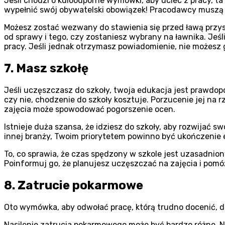
Jeśli chodzi o kuloodporne wymówki, aby uciec z pracy, ta
wypełnić swój obywatelski obowiązek! Pracodawcy muszą 
Możesz zostać wezwany do stawienia się przed ławą przys
od sprawy i tego, czy zostaniesz wybrany na ławnika. Jeśli n
pracy. Jeśli jednak otrzymasz powiadomienie, nie możesz
7. Masz szkołę
Jeśli uczęszczasz do szkoły, twoja edukacja jest prawdo
czy nie, chodzenie do szkoły kosztuje. Porzucenie jej n
zajęcia może spowodować pogorszenie ocen.
Istnieje duża szansa, że idziesz do szkoły, aby rozwijać sw
innej branży, Twoim priorytetem powinno być ukończenie 
To, co sprawia, że czas spędzony w szkole jest uzasadni
Poinformuj go, że planujesz uczęszczać na zajęcia i pom
8. Zatrucie pokarmowe
Oto wymówka, aby odwołać pracę, którą trudno docenić, dopó
Nasilenie zatrucia pokarmowego może być bardzo różne. 