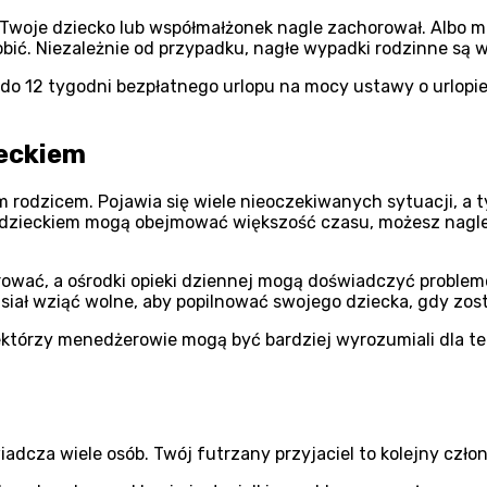
Twoje dziecko lub współmałżonek nagle zachorował. Albo mo
robić. Niezależnie od przypadku, nagłe wypadki rodzinne są
 do 12 tygodni bezpłatnego urlopu na mocy ustawy o urlop
ieckiem
m rodzicem. Pojawia się wiele nieoczekiwanych sytuacji, a ty
 dzieckiem mogą obejmować większość czasu, możesz nagle
horować, a ośrodki opieki dziennej mogą doświadczyć probl
usiał wziąć wolne, aby popilnować swojego dziecka, gdy zo
tórzy menedżerowie mogą być bardziej wyrozumiali dla teg
adcza wiele osób. Twój futrzany przyjaciel to kolejny czło