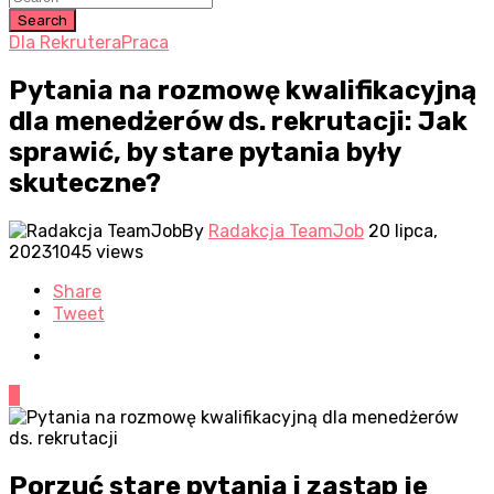
Search
Dla Rekrutera
Praca
Pytania na rozmowę kwalifikacyjną
dla menedżerów ds. rekrutacji: Jak
sprawić, by stare pytania były
skuteczne?
By
Radakcja TeamJob
20 lipca,
2023
1045 views
Share
Tweet
0
Porzuć stare pytania i zastąp je