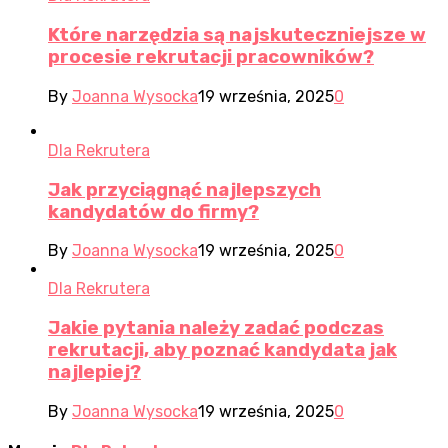
Które narzędzia są najskuteczniejsze w
procesie rekrutacji pracowników?
By
Joanna Wysocka
19 września, 2025
0
Dla Rekrutera
Jak przyciągnąć najlepszych
kandydatów do firmy?
By
Joanna Wysocka
19 września, 2025
0
Dla Rekrutera
Jakie pytania należy zadać podczas
rekrutacji, aby poznać kandydata jak
najlepiej?
By
Joanna Wysocka
19 września, 2025
0