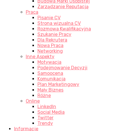
Budowa Marki Osobistej
Zarządzanie Reputacją
Praca
Pisanie CV
Strona wizualna CV
Rozmowa Kwalifikacyjna
Szukanie Pracy
Dla Rekrutera
Nowa Praca
Networking
Inne Aspekty
Motywacja
Podejmowanie Decyzji
Samoocena
Komunikacja
Plan Marketingowy
Mały Biznes
Różne
Online
LinkedIn
Social Media
Twitter
Trendy
Informacje