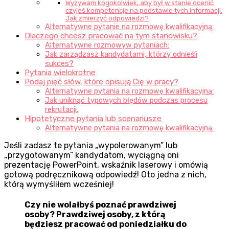
Wyzywam kogokolwiek, aby był w stanie ocenić
czyjeś kompetencje na podstawie tych informacji.
Jak zmierzyć odpowiedzi?
Alternatywne pytanie na rozmowę kwalifikacyjną:
Dlaczego chcesz pracować na tym stanowisku?
Alternatywne rozmowyw pytaniach:
Jak zarządzasz kandydatami, którzy odnieśli
sukces?
Pytania wielokrotne
Podaj pięć słów, które opisują Cię w pracy?
Alternatywne pytania na rozmowę kwalifikacyjną:
Jak uniknąć typowych błędów podczas procesu
rekrutacji.
Hipotetyczne pytania lub scenariusze
Alternatywne pytania na rozmowę kwalifikacyjną:
Jeśli zadasz te pytania „wypolerowanym” lub
„przygotowanym” kandydatom, wyciągną oni
prezentację PowerPoint, wskaźnik laserowy i omówią
gotową podręcznikową odpowiedź! Oto jedna z nich,
którą wymyśliłem wcześniej!
Czy nie wolałbyś poznać prawdziwej
osoby? Prawdziwej osoby, z którą
będziesz pracować od poniedziałku do