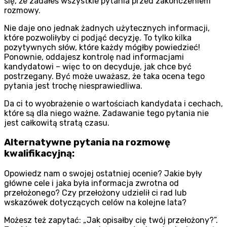
się, że zadałeś wszystkie pytania przed zakończeniem
rozmowy.
Nie daje ono jednak żadnych użytecznych informacji,
które pozwoliłyby ci podjąć decyzję. To tylko kilka
pozytywnych słów, które każdy mógłby powiedzieć!
Ponownie, oddajesz kontrolę nad informacjami
kandydatowi – więc to on decyduje, jak chce być
postrzegany. Być może uważasz, że taka ocena tego
pytania jest trochę niesprawiedliwa.
Da ci to wyobrażenie o wartościach kandydata i cechach,
które są dla niego ważne. Zadawanie tego pytania nie
jest całkowitą stratą czasu.
Alternatywne pytania na rozmowę
kwalifikacyjną:
Opowiedz nam o swojej ostatniej ocenie? Jakie były
główne cele i jaka była informacja zwrotna od
przełożonego? Czy przełożony udzielił ci rad lub
wskazówek dotyczących celów na kolejne lata?
Możesz też zapytać: „Jak opisałby cię twój przełożony?”.