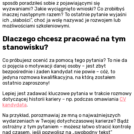
sposób poradziłeś sobie z pojawiającymi się
wyzwaniami? Jakie wyciągnięto wnioski? Co zrobiłbyś
inaczej następnym razem? To ostatnie pytanie wyjaśni
ich „słabości”, choć ja wolę nazywać je rozwojem lub
możliwościami szkoleniowymi.
Dlaczego chcesz pracować na tym
stanowisku?
Co próbujesz ocenić za pomocą tego pytania? To nie da
ci pojęcia o motywacji danej osoby – jest zbyt
bezpośrednie i żaden kandydat nie powie – cóż, to
jedyna rozmowa kwalifikacyjna, na którą zostałem
ostatnio zaproszony!
Lepiej jest zadawać kluczowe pytania w trakcie rozmowy
dotyczącej historii kariery – np. podczas omawiania
CV
kandydata
.
Na przykład, porozmawiaj ze mną o najważniejszych
wydarzeniach w Twojej dotychczasowej karierze? Bądź
ostrożny z tym pytaniem – możesz łatwo stracić kontrolę
nad czasem, jeśli pozwolisz na „swobodny tekst”