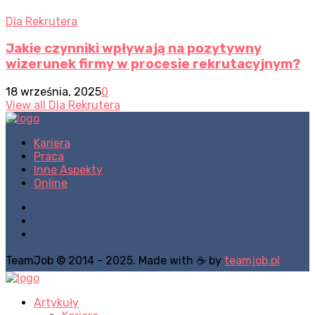
Dla Rekrutera
Jakie czynniki wpływają na pozytywny
wizerunek firmy w procesie rekrutacyjnym?
18 września, 2025
0
View all Dla Rekrutera
Kariera
Praca
Inne Aspekty
Online
TeamJob © 2014 - 2025. Made with ☕ by
teamjob.pl
Artykuły