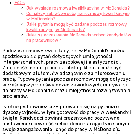
FAQs
Jak wygląda rozmowa kwalifikacyjna w McDonalds?
Co należy zabrać ze sobą na rozmowę kwalifikacyjną
w McDonalds?
Jakie pytania mogą być zadane podczas rozmowy
kwalifikacyjnej w McDonalds?
Jakie są oczekiwania McDonalds wobec kandydatów
na pracowników?
Podczas rozmowy kwalifikacyjnej w McDonald’s można
spodziewać się pytań dotyczących umiejętności
interpersonalnych, pracy zespołowej i elastyczności.
Znajomość menu i procedur obsługi klienta może być
dodatkowym atutem, świadczącym o zainteresowaniu
pracą. Typowe pytania podczas rozmowy mogą dotyczyć
wcześniejszych doświadczeń zawodowych, motywacji
do pracy w McDonald’s oraz umiejętności rozwiązywania
problemów.
Istotne jest również przygotowanie się na pytania o
dyspozycyjność, w tym gotowość do pracy w weekendy i
święta. Kandydaci powinni prezentować pozytywne
nastawienie i pewność siebie, demonstrując tym samym
swoje zaangażowanie i chęć do pracy w McDonald’s.