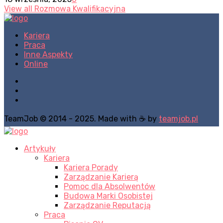
View all Rozmowa Kwalifikacyjna
Kariera
Praca
Inne Aspekty
Online
TeamJob © 2014 - 2025. Made with ☕ by
teamjob.pl
Artykuły
Kariera
Kariera Porady
Zarządzanie Karierą
Pomoc dla Absolwentów
Budowa Marki Osobistej
Zarządzanie Reputacją
Praca