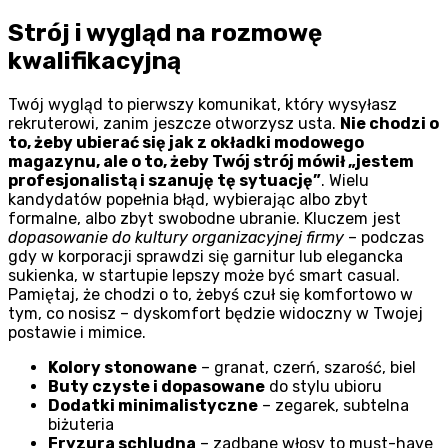
Strój i wygląd na rozmowę
kwalifikacyjną
Twój wygląd to pierwszy komunikat, który wysyłasz
rekruterowi, zanim jeszcze otworzysz usta.
Nie chodzi o
to, żeby ubierać się jak z okładki modowego
magazynu, ale o to, żeby Twój strój mówił „jestem
profesjonalistą i szanuję tę sytuację”
. Wielu
kandydatów popełnia błąd, wybierając albo zbyt
formalne, albo zbyt swobodne ubranie. Kluczem jest
dopasowanie do kultury organizacyjnej firmy
– podczas
gdy w korporacji sprawdzi się garnitur lub elegancka
sukienka, w startupie lepszy może być smart casual.
Pamiętaj, że chodzi o to, żebyś czuł się komfortowo w
tym, co nosisz – dyskomfort będzie widoczny w Twojej
postawie i mimice.
Kolory stonowane
– granat, czerń, szarość, biel
Buty czyste i dopasowane
do stylu ubioru
Dodatki minimalistyczne
– zegarek, subtelna
biżuteria
Fryzura schludna
– zadbane włosy to must-have