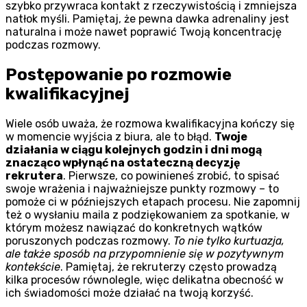
szybko przywraca kontakt z rzeczywistością i zmniejsza
natłok myśli. Pamiętaj, że pewna dawka adrenaliny jest
naturalna i może nawet poprawić Twoją koncentrację
podczas rozmowy.
Postępowanie po rozmowie
kwalifikacyjnej
Wiele osób uważa, że rozmowa kwalifikacyjna kończy się
w momencie wyjścia z biura, ale to błąd.
Twoje
działania w ciągu kolejnych godzin i dni mogą
znacząco wpłynąć na ostateczną decyzję
rekrutera
. Pierwsze, co powinieneś zrobić, to spisać
swoje wrażenia i najważniejsze punkty rozmowy – to
pomoże ci w późniejszych etapach procesu. Nie zapomnij
też o wysłaniu maila z podziękowaniem za spotkanie, w
którym możesz nawiązać do konkretnych wątków
poruszonych podczas rozmowy.
To nie tylko kurtuazja,
ale także sposób na przypomnienie się w pozytywnym
kontekście
. Pamiętaj, że rekruterzy często prowadzą
kilka procesów równolegle, więc delikatna obecność w
ich świadomości może działać na twoją korzyść.