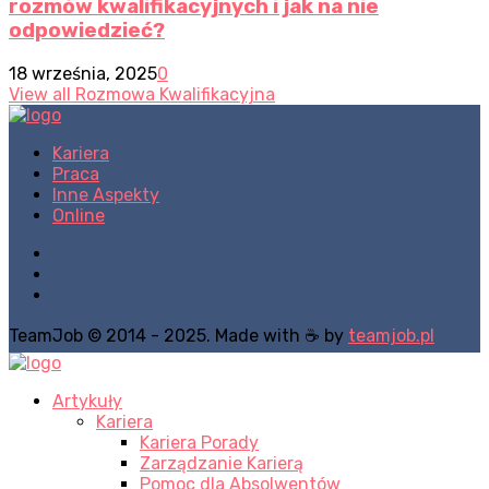
rozmów kwalifikacyjnych i jak na nie
odpowiedzieć?
18 września, 2025
0
View all Rozmowa Kwalifikacyjna
Kariera
Praca
Inne Aspekty
Online
TeamJob © 2014 - 2025. Made with ☕ by
teamjob.pl
Artykuły
Kariera
Kariera Porady
Zarządzanie Karierą
Pomoc dla Absolwentów