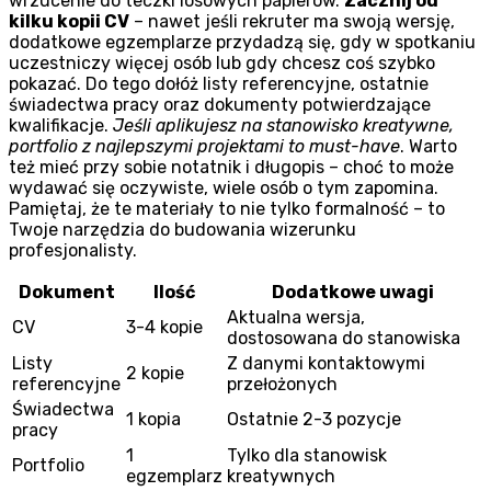
wrzucenie do teczki losowych papierów.
Zacznij od
kilku kopii CV
– nawet jeśli rekruter ma swoją wersję,
dodatkowe egzemplarze przydadzą się, gdy w spotkaniu
uczestniczy więcej osób lub gdy chcesz coś szybko
pokazać. Do tego dołóż listy referencyjne, ostatnie
świadectwa pracy oraz dokumenty potwierdzające
kwalifikacje.
Jeśli aplikujesz na stanowisko kreatywne,
portfolio z najlepszymi projektami to must-have
. Warto
też mieć przy sobie notatnik i długopis – choć to może
wydawać się oczywiste, wiele osób o tym zapomina.
Pamiętaj, że te materiały to nie tylko formalność – to
Twoje narzędzia do budowania wizerunku
profesjonalisty.
Dokument
Ilość
Dodatkowe uwagi
Aktualna wersja,
CV
3-4 kopie
dostosowana do stanowiska
Listy
Z danymi kontaktowymi
2 kopie
referencyjne
przełożonych
Świadectwa
1 kopia
Ostatnie 2-3 pozycje
pracy
1
Tylko dla stanowisk
Portfolio
egzemplarz
kreatywnych