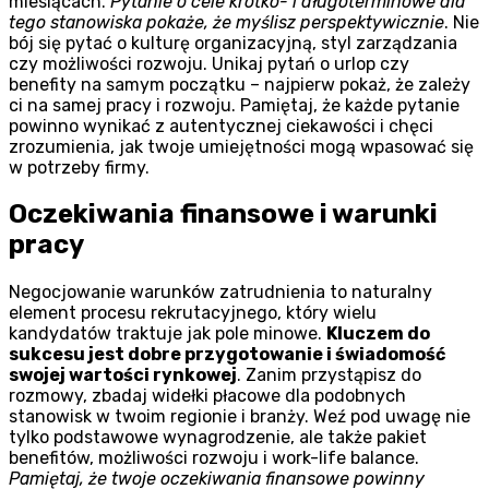
miesiącach.
Pytanie o cele krótko- i długoterminowe dla
tego stanowiska pokaże, że myślisz perspektywicznie
. Nie
bój się pytać o kulturę organizacyjną, styl zarządzania
czy możliwości rozwoju. Unikaj pytań o urlop czy
benefity na samym początku – najpierw pokaż, że zależy
ci na samej pracy i rozwoju. Pamiętaj, że każde pytanie
powinno wynikać z autentycznej ciekawości i chęci
zrozumienia, jak twoje umiejętności mogą wpasować się
w potrzeby firmy.
Oczekiwania finansowe i warunki
pracy
Negocjowanie warunków zatrudnienia to naturalny
element procesu rekrutacyjnego, który wielu
kandydatów traktuje jak pole minowe.
Kluczem do
sukcesu jest dobre przygotowanie i świadomość
swojej wartości rynkowej
. Zanim przystąpisz do
rozmowy, zbadaj widełki płacowe dla podobnych
stanowisk w twoim regionie i branży. Weź pod uwagę nie
tylko podstawowe wynagrodzenie, ale także pakiet
benefitów, możliwości rozwoju i work-life balance.
Pamiętaj, że twoje oczekiwania finansowe powinny