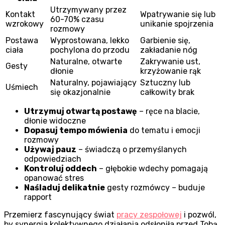
Utrzymywany przez
Kontakt
Wpatrywanie się lub
60-70% czasu
wzrokowy
unikanie spojrzenia
rozmowy
Postawa
Wyprostowana, lekko
Garbienie się,
ciała
pochylona do przodu
zakładanie nóg
Naturalne, otwarte
Zakrywanie ust,
Gesty
dłonie
krzyżowanie rąk
Naturalny, pojawiający
Sztuczny lub
Uśmiech
się okazjonalnie
całkowity brak
Utrzymuj otwartą postawę
– ręce na blacie,
dłonie widoczne
Dopasuj tempo mówienia
do tematu i emocji
rozmowy
Używaj pauz
– świadczą o przemyślanych
odpowiedziach
Kontroluj oddech
– głębokie wdechy pomagają
opanować stres
Naśladuj delikatnie
gesty rozmówcy – buduje
rapport
Przemierz fascynujący świat
pracy zespołowej
i pozwól,
by synergia kolektywnego działania odsłoniła przed Tobą