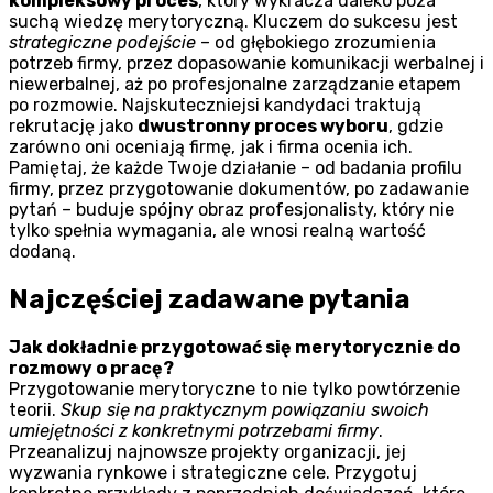
kompleksowy proces
, który wykracza daleko poza
suchą wiedzę merytoryczną. Kluczem do sukcesu jest
strategiczne podejście
– od głębokiego zrozumienia
potrzeb firmy, przez dopasowanie komunikacji werbalnej i
niewerbalnej, aż po profesjonalne zarządzanie etapem
po rozmowie. Najskuteczniejsi kandydaci traktują
rekrutację jako
dwustronny proces wyboru
, gdzie
zarówno oni oceniają firmę, jak i firma ocenia ich.
Pamiętaj, że każde Twoje działanie – od badania profilu
firmy, przez przygotowanie dokumentów, po zadawanie
pytań – buduje spójny obraz profesjonalisty, który nie
tylko spełnia wymagania, ale wnosi realną wartość
dodaną.
Najczęściej zadawane pytania
Jak dokładnie przygotować się merytorycznie do
rozmowy o pracę?
Przygotowanie merytoryczne to nie tylko powtórzenie
teorii.
Skup się na praktycznym powiązaniu swoich
umiejętności z konkretnymi potrzebami firmy
.
Przeanalizuj najnowsze projekty organizacji, jej
wyzwania rynkowe i strategiczne cele. Przygotuj