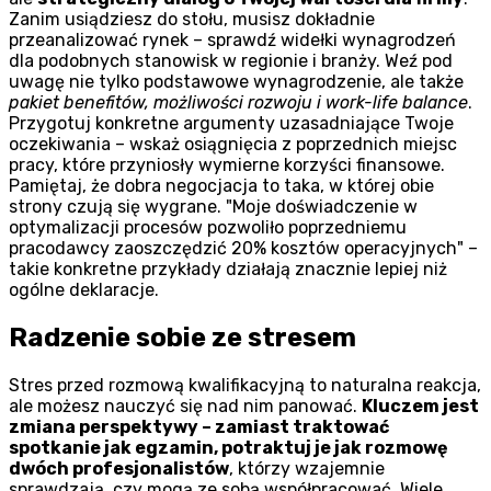
Zanim usiądziesz do stołu, musisz dokładnie
przeanalizować rynek – sprawdź widełki wynagrodzeń
dla podobnych stanowisk w regionie i branży. Weź pod
uwagę nie tylko podstawowe wynagrodzenie, ale także
pakiet benefitów, możliwości rozwoju i work-life balance
.
Przygotuj konkretne argumenty uzasadniające Twoje
oczekiwania – wskaż osiągnięcia z poprzednich miejsc
pracy, które przyniosły wymierne korzyści finansowe.
Pamiętaj, że dobra negocjacja to taka, w której obie
strony czują się wygrane.
Moje doświadczenie w
optymalizacji procesów pozwoliło poprzedniemu
pracodawcy zaoszczędzić 20% kosztów operacyjnych
–
takie konkretne przykłady działają znacznie lepiej niż
ogólne deklaracje.
Radzenie sobie ze stresem
Stres przed rozmową kwalifikacyjną to naturalna reakcja,
ale możesz nauczyć się nad nim panować.
Kluczem jest
zmiana perspektywy – zamiast traktować
spotkanie jak egzamin, potraktuj je jak rozmowę
dwóch profesjonalistów
, którzy wzajemnie
sprawdzają, czy mogą ze sobą współpracować. Wiele