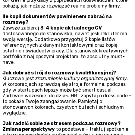
konkretne przykłady z poprzednich doświadczeń, które
pokażą, jak możesz rozwiązać realne problemy firmy.
Ile kopii dokumentów powinienem zabrać na
rozmowę?
Zawsze zabieraj
3-4 kopie aktualnego CV
dostosowanego do stanowiska, nawet jeśli rekruter ma
swoją wersję. Dodatkowo przygotuj 2 kopie listów
referencyjnych z danymi kontaktowymi oraz kopię
ostatnich świadectw pracy. Dla stanowisk kreatywnych
portfolio z najlepszymi projektami to absolutny must-
have.
Jak dobrać strój do rozmowy kwalifikacyjnej?
Kluczowe jest
zrozumienie kultury organizacyjnej firmy
.
W korporacjach sprawdzą się stroje formalne, podczas
gdy w startupach lepszy może być smart casual.
Zadzwoń wcześniej do działu HR i zapytaj o dress code –
to pokaże Twoje zaangażowanie. Pamiętaj o
stonowanych kolorach, czystych butach i schludnym
wyglądzie.
Jak radzić sobie ze stresem podczas rozmowy?
Zmiana perspektywy
to podstawa – traktuj spotkanie
jako rozmowę dwóch profesjonalistów, a nie egzamin.