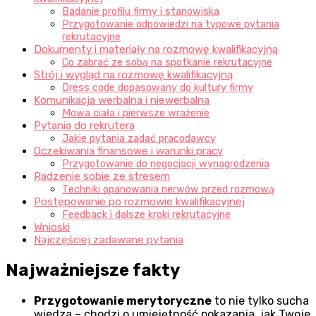
Badanie profilu firmy i stanowiska
Przygotowanie odpowiedzi na typowe pytania
rekrutacyjne
Dokumenty i materiały na rozmowę kwalifikacyjną
Co zabrać ze sobą na spotkanie rekrutacyjne
Strój i wygląd na rozmowę kwalifikacyjną
Dress code dopasowany do kultury firmy
Komunikacja werbalna i niewerbalna
Mowa ciała i pierwsze wrażenie
Pytania do rekrutera
Jakie pytania zadać pracodawcy
Oczekiwania finansowe i warunki pracy
Przygotowanie do negocjacji wynagrodzenia
Radzenie sobie ze stresem
Techniki opanowania nerwów przed rozmową
Postępowanie po rozmowie kwalifikacyjnej
Feedback i dalsze kroki rekrutacyjne
Wnioski
Najczęściej zadawane pytania
Najważniejsze fakty
Przygotowanie merytoryczne
to nie tylko sucha
wiedza – chodzi o umiejętność pokazania, jak Twoje