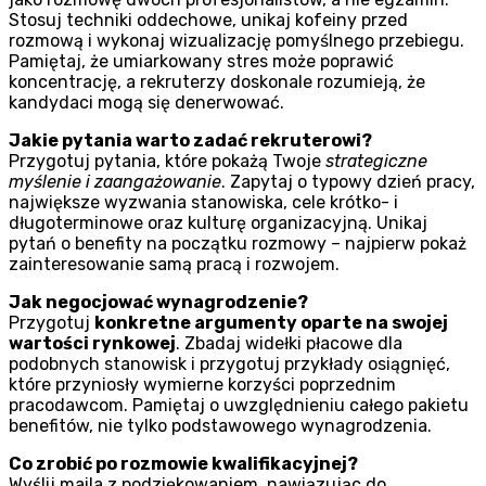
Stosuj techniki oddechowe, unikaj kofeiny przed
rozmową i wykonaj wizualizację pomyślnego przebiegu.
Pamiętaj, że umiarkowany stres może poprawić
koncentrację, a rekruterzy doskonale rozumieją, że
kandydaci mogą się denerwować.
Jakie pytania warto zadać rekruterowi?
Przygotuj pytania, które pokażą Twoje
strategiczne
myślenie i zaangażowanie
. Zapytaj o typowy dzień pracy,
największe wyzwania stanowiska, cele krótko- i
długoterminowe oraz kulturę organizacyjną. Unikaj
pytań o benefity na początku rozmowy – najpierw pokaż
zainteresowanie samą pracą i rozwojem.
Jak negocjować wynagrodzenie?
Przygotuj
konkretne argumenty oparte na swojej
wartości rynkowej
. Zbadaj widełki płacowe dla
podobnych stanowisk i przygotuj przykłady osiągnięć,
które przyniosły wymierne korzyści poprzednim
pracodawcom. Pamiętaj o uwzględnieniu całego pakietu
benefitów, nie tylko podstawowego wynagrodzenia.
Co zrobić po rozmowie kwalifikacyjnej?
Wyślij maila z podziękowaniem, nawiązując do