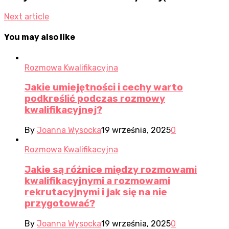
Next article
You may also like
Rozmowa Kwalifikacyjna
Jakie umiejętności i cechy warto
podkreślić podczas rozmowy
kwalifikacyjnej?
By
Joanna Wysocka
19 września, 2025
0
Rozmowa Kwalifikacyjna
Jakie są różnice między rozmowami
kwalifikacyjnymi a rozmowami
rekrutacyjnymi i jak się na nie
przygotować?
By
Joanna Wysocka
19 września, 2025
0