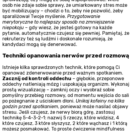
osób nie zdaje sobie sprawy, że umiarkowany stres może
być mobilizujący – chodzi o to, żeby nie pozwolić, żeby
sparaliżował Twoje myślenie.
Przygotowanie
merytoryczne to najlepszy sposób na zmniejszenie
niepokoju
– gdy wiesz, że jesteś gotowy na każde
pytanie, automatycznie czujesz się pewniej. Pamiętaj, że
rekruterzy też są ludźmi i doskonale rozumieją, że
kandydaci mogą się denerwować.
Techniki opanowania nerwów przed rozmową
Istnieje kilka sprawdzonych technik, które pomogą Ci
opanować zdenerwowanie przed ważnym spotkaniem.
Zacznij od kontroli oddechu
– głębokie, przeponowe
oddechy natleniają mózg i uspokajają organizm. Wykonaj
prostą wizualizację – zamknij oczy i wyobraź sobie
pomyślny przebieg rozmowy, od momentu wejścia do sali
po pożegnanie z uściskiem dłoni.
Unikaj kofeiny na kilka
godzin przed spotkaniem
, ponieważ może nasilać objawy
stresu. Jeśli czujesz, że nerwy biorą górę, zastosuj
technikę 5-4-3-2-1: nazwij 5 rzeczy, które widzisz, 4
które czujesz, 3 które słyszysz, 2 które wąchasz i 1 którą
możesz posmakować. To proste ćwiczenie mindfulness