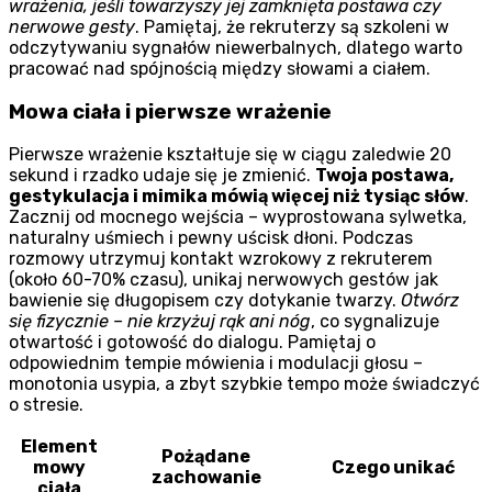
wrażenia, jeśli towarzyszy jej zamknięta postawa czy
nerwowe gesty
. Pamiętaj, że rekruterzy są szkoleni w
odczytywaniu sygnałów niewerbalnych, dlatego warto
pracować nad spójnością między słowami a ciałem.
Mowa ciała i pierwsze wrażenie
Pierwsze wrażenie kształtuje się w ciągu zaledwie 20
sekund i rzadko udaje się je zmienić.
Twoja postawa,
gestykulacja i mimika mówią więcej niż tysiąc słów
.
Zacznij od mocnego wejścia – wyprostowana sylwetka,
naturalny uśmiech i pewny uścisk dłoni. Podczas
rozmowy utrzymuj kontakt wzrokowy z rekruterem
(około 60-70% czasu), unikaj nerwowych gestów jak
bawienie się długopisem czy dotykanie twarzy.
Otwórz
się fizycznie – nie krzyżuj rąk ani nóg
, co sygnalizuje
otwartość i gotowość do dialogu. Pamiętaj o
odpowiednim tempie mówienia i modulacji głosu –
monotonia usypia, a zbyt szybkie tempo może świadczyć
o stresie.
Element
Pożądane
mowy
Czego unikać
zachowanie
ciała