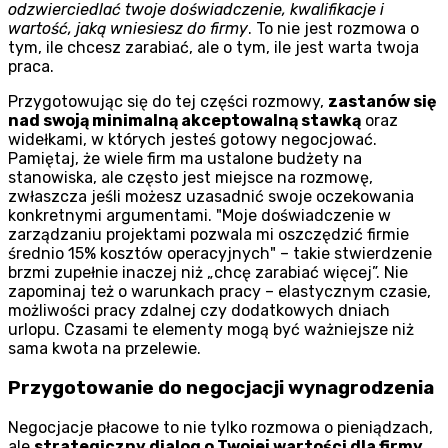
odzwierciedlać twoje doświadczenie, kwalifikacje i
wartość, jaką wniesiesz do firmy
. To nie jest rozmowa o
tym, ile chcesz zarabiać, ale o tym, ile jest warta twoja
praca.
Przygotowując się do tej części rozmowy,
zastanów się
nad swoją minimalną akceptowalną stawką
oraz
widełkami, w których jesteś gotowy negocjować.
Pamiętaj, że wiele firm ma ustalone budżety na
stanowiska, ale często jest miejsce na rozmowę,
zwłaszcza jeśli możesz uzasadnić swoje oczekowania
konkretnymi argumentami.
Moje doświadczenie w
zarządzaniu projektami pozwala mi oszczędzić firmie
średnio 15% kosztów operacyjnych
– takie stwierdzenie
brzmi zupełnie inaczej niż „chcę zarabiać więcej”. Nie
zapominaj też o warunkach pracy – elastycznym czasie,
możliwości pracy zdalnej czy dodatkowych dniach
urlopu. Czasami te elementy mogą być ważniejsze niż
sama kwota na przelewie.
Przygotowanie do negocjacji wynagrodzenia
Negocjacje płacowe to nie tylko rozmowa o pieniądzach,
ale
strategiczny dialog o Twojej wartości dla firmy
.