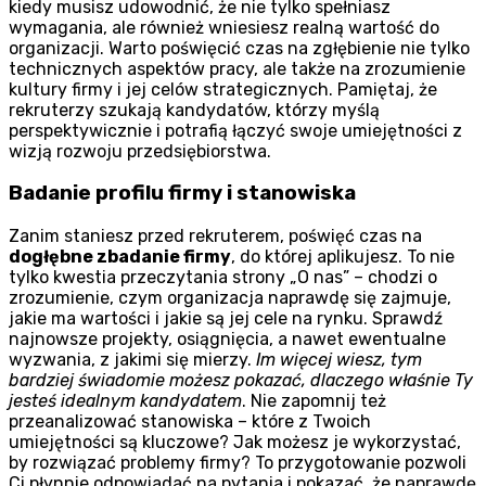
kiedy musisz udowodnić, że nie tylko spełniasz
wymagania, ale również wniesiesz realną wartość do
organizacji. Warto poświęcić czas na zgłębienie nie tylko
technicznych aspektów pracy, ale także na zrozumienie
kultury firmy i jej celów strategicznych. Pamiętaj, że
rekruterzy szukają kandydatów, którzy myślą
perspektywicznie i potrafią łączyć swoje umiejętności z
wizją rozwoju przedsiębiorstwa.
Badanie profilu firmy i stanowiska
Zanim staniesz przed rekruterem, poświęć czas na
dogłębne zbadanie firmy
, do której aplikujesz. To nie
tylko kwestia przeczytania strony „O nas” – chodzi o
zrozumienie, czym organizacja naprawdę się zajmuje,
jakie ma wartości i jakie są jej cele na rynku. Sprawdź
najnowsze projekty, osiągnięcia, a nawet ewentualne
wyzwania, z jakimi się mierzy.
Im więcej wiesz, tym
bardziej świadomie możesz pokazać, dlaczego właśnie Ty
jesteś idealnym kandydatem
. Nie zapomnij też
przeanalizować stanowiska – które z Twoich
umiejętności są kluczowe? Jak możesz je wykorzystać,
by rozwiązać problemy firmy? To przygotowanie pozwoli
Ci płynnie odpowiadać na pytania i pokazać, że naprawdę