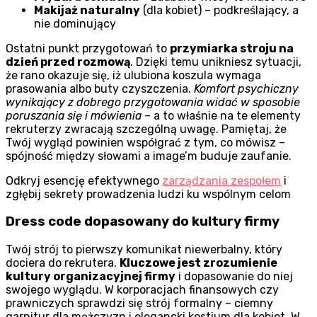
Makijaż naturalny
(dla kobiet) – podkreślający, a
nie dominujący
Ostatni punkt przygotowań to
przymiarka stroju na
dzień przed rozmową
. Dzięki temu unikniesz sytuacji,
że rano okazuje się, iż ulubiona koszula wymaga
prasowania albo buty czyszczenia.
Komfort psychiczny
wynikający z dobrego przygotowania widać w sposobie
poruszania się i mówienia
– a to właśnie na te elementy
rekruterzy zwracają szczególną uwagę. Pamiętaj, że
Twój wygląd powinien współgrać z tym, co mówisz –
spójność między słowami a image’m buduje zaufanie.
Odkryj esencję efektywnego
zarządzania zespołem
i
zgłębij sekrety prowadzenia ludzi ku wspólnym celom
Dress code dopasowany do kultury firmy
Twój strój to pierwszy komunikat niewerbalny, który
dociera do rekrutera.
Kluczowe jest zrozumienie
kultury organizacyjnej firmy
i dopasowanie do niej
swojego wyglądu. W korporacjach finansowych czy
prawniczych sprawdzi się strój formalny – ciemny
garnitur dla mężczyzn i elegancki kostium dla kobiet. W