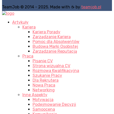
TeamJob © 2014 - 2025. Made with ☕ by
teamjob.pl
Artykuły
Kariera
Kariera Porady
Zarządzanie Karierą
Pomoc dla Absolwentów
Budowa Marki Osobistej
Zarządzanie Reputacją
Praca
Pisanie CV
Strona wizualna CV
Rozmowa Kwalifikacyjna
Szukanie Pracy
Dla Rekrutera
Nowa Praca
Networking
Inne Aspekty
Motywacja
Podejmowanie Decyzji
Samoocena