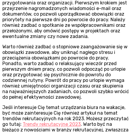
przygotowania oraz organizacji. Pierwszym krokiem jest
przejrzenie nagromadzonych wiadomości e-mail oraz
dokumentów, co pozwoli uporządkować obowiązki oraz
priorytety na pierwsze dni po powrocie do pracy. Należy
również zadbać o spotkanie ze współpracownikami oraz
przełożonymi, aby omówić postępy w projektach oraz
ewentualne zmiany czy nowe zadania.
Warto również zadbać o stopniowe zaangażowanie się w
obowiązki zawodowe, aby uniknąć nagłego stresu i
przeciążenia obowiązkami po powrocie do pracy.
Ponadto, warto zadbać o relaksujący wieczór przed
pierwszym dniem pracy, co pozwoli odpocząć po urlopie
oraz przygotować się psychicznie do powrotu do
codziennej rutyny. Powrót do pracy po urlopie wymaga
również umiejętności organizacji czasu oraz skupienia
na najważniejszych zadaniach, co pozwoli szybko wrócić
do pełnej efektywności zawodowej.
Jeśli interesuje Cię temat urządzania biura na wakacje,
być może zainteresuje Cię również artykuł na temat
trendów rekrutacyjnych na rok 2023. Możesz przeczytać
go tutaj:
Trendy rekrutacyjne 2023
. Warto być na
bieżąco z nowościami w branży rekrutacyjnej, zwłaszcza