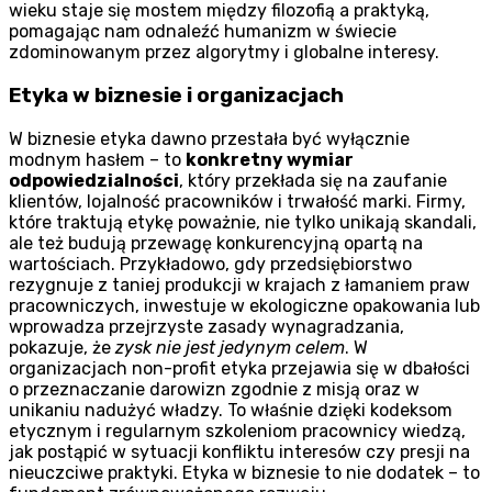
wieku staje się mostem między filozofią a praktyką,
pomagając nam odnaleźć humanizm w świecie
zdominowanym przez algorytmy i globalne interesy.
Etyka w biznesie i organizacjach
W biznesie etyka dawno przestała być wyłącznie
modnym hasłem – to
konkretny wymiar
odpowiedzialności
, który przekłada się na zaufanie
klientów, lojalność pracowników i trwałość marki. Firmy,
które traktują etykę poważnie, nie tylko unikają skandali,
ale też budują przewagę konkurencyjną opartą na
wartościach. Przykładowo, gdy przedsiębiorstwo
rezygnuje z taniej produkcji w krajach z łamaniem praw
pracowniczych, inwestuje w ekologiczne opakowania lub
wprowadza przejrzyste zasady wynagradzania,
pokazuje, że
zysk nie jest jedynym celem
. W
organizacjach non-profit etyka przejawia się w dbałości
o przeznaczanie darowizn zgodnie z misją oraz w
unikaniu nadużyć władzy. To właśnie dzięki kodeksom
etycznym i regularnym szkoleniom pracownicy wiedzą,
jak postąpić w sytuacji konfliktu interesów czy presji na
nieuczciwe praktyki. Etyka w biznesie to nie dodatek – to