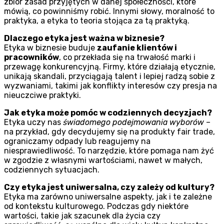
zbiór zasad przyjętych w danej społeczności, które
mówią, co powinniśmy robić. Innymi słowy, moralność to
praktyka, a etyka to teoria stojąca za tą praktyką.
Dlaczego etyka jest ważna w biznesie?
Etyka w biznesie buduje
zaufanie klientów i
pracowników
, co przekłada się na trwałość marki i
przewagę konkurencyjną. Firmy, które działają etycznie,
unikają skandali, przyciągają talent i lepiej radzą sobie z
wyzwaniami, takimi jak konflikty interesów czy presja na
nieuczciwe praktyki.
Jak etyka może pomóc w codziennych decyzjach?
Etyka uczy nas
świadomego podejmowania wyborów
–
na przykład, gdy decydujemy się na produkty fair trade,
ograniczamy odpady lub reagujemy na
niesprawiedliwość. To narzędzie, które pomaga nam żyć
w zgodzie z własnymi wartościami, nawet w małych,
codziennych sytuacjach.
Czy etyka jest uniwersalna, czy zależy od kultury?
Etyka ma zarówno uniwersalne aspekty, jak i te zależne
od kontekstu kulturowego. Podczas gdy niektóre
wartości, takie jak szacunek dla życia czy