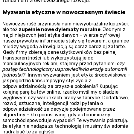
fundament zrównoważonego rozwoju.
Wyzwania etyczne w nowoczesnym świecie
Nowoczesność przyniosła nam niewyobrażalne korzyści,
ale też
zupełnie nowe dylematy moralne
. Jednym z
najpilniejszych jest etyka danych – w erze cyfrowej
nasze prywatne informacje stały się towarem, a granice
między wygodą a inwigilacją są coraz bardziej zatarte.
Kiedy firmy zbierają dane użytkowników bez pełnej
transparentności lub wykorzystują je do
manipulacyjnych reklam, stajemy przed pytaniem:
czy
postęp technologiczny usprawiedliwia erozję autonomii
jednostki?
. Innym wyzwaniem jest etyka środowiskowa –
jak pogodzić konsumpcyjny styl życia z
odpowiedzialnością za przyszłe pokolenia? Kupując
kolejną parę butów online, rzadko myślimy o śladzie
węglowym czy warunkach pracy w fabryce. Dodatkowo,
rozwój sztucznej inteligencji rodzi pytania o
odpowiedzialność za decyzje podejmowane przez
algorytmy – kto ponosi winę, gdy autonomiczny
samochód spowoduje wypadek? Te wyzwania pokazują,
że etyka nie nadąża za technologią i musimy świadomie
nadrabiać te zaległości.