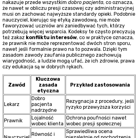
nakazuje przede wszystkim
dobro pacjenta
, co oznacza,
że nawet w obliczu presji czasowej czy administracyjnej
musi on zachować najwyższe standardy opieki. Podobnie
nauczyciel, kierując się etyką zawodową, nie może
faworyzować uczniów ani zaniedbywać tych, którzy
potrzebują więcej wsparcia. Kodeksy te często precyzują
też zakaz
konfliktu interesów
, co w praktyce oznacza,
że prawnik nie może reprezentować dwóch stron sporu,
nawet jeśli formalnie prawo na to pozwala. Dzięki tym
zasadom zawody zaufania publicznego zachowują
wiarygodność, a ludzie mogą ufać, że ich zdrowie, prawa
czy edukacja są w dobrych rękach.
Kluczowa
Zawód
zasada
Przykład zastosowania
etyczna
Dobro
Rezygnacja z procedury, jeśli
Lekarz
pacjenta
ryzyko przewyższa korzyści
nadrzędne
Lojalność
Ochrona poufności nawet
Prawnik
wobec klienta
wobec presji społecznej
Sprawiedliwa ocena
Równość i
Nauczyciel
niezależnie od pochodzenia