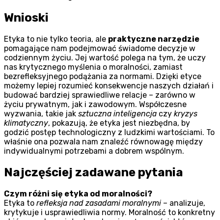
Wnioski
Etyka to nie tylko teoria, ale
praktyczne narzędzie
pomagające nam podejmować świadome decyzje w
codziennym życiu. Jej wartość polega na tym, że uczy
nas krytycznego myślenia o moralności, zamiast
bezrefleksyjnego podążania za normami. Dzięki etyce
możemy lepiej rozumieć konsekwencje naszych działań i
budować bardziej sprawiedliwe relacje – zarówno w
życiu prywatnym, jak i zawodowym. Współczesne
wyzwania, takie jak
sztuczna inteligencja
czy
kryzys
klimatyczny
, pokazują, że etyka jest niezbędna, by
godzić postęp technologiczny z ludzkimi wartościami. To
właśnie ona pozwala nam znaleźć równowagę między
indywidualnymi potrzebami a dobrem wspólnym.
Najczęściej zadawane pytania
Czym różni się etyka od moralności?
Etyka to
refleksja nad zasadami moralnymi
– analizuje,
krytykuje i usprawiedliwia normy. Moralność to konkretny