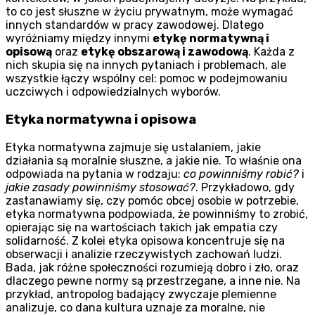
to co jest słuszne w życiu prywatnym, może wymagać
innych standardów w pracy zawodowej. Dlatego
wyróżniamy między innymi
etykę normatywną i
opisową
oraz
etykę obszarową i zawodową
. Każda z
nich skupia się na innych pytaniach i problemach, ale
wszystkie łączy wspólny cel: pomoc w podejmowaniu
uczciwych i odpowiedzialnych wyborów.
Etyka normatywna i opisowa
Etyka normatywna zajmuje się ustalaniem, jakie
działania są moralnie słuszne, a jakie nie. To właśnie ona
odpowiada na pytania w rodzaju:
co powinniśmy robić?
i
jakie zasady powinniśmy stosować?
. Przykładowo, gdy
zastanawiamy się, czy pomóc obcej osobie w potrzebie,
etyka normatywna podpowiada, że powinniśmy to zrobić,
opierając się na wartościach takich jak empatia czy
solidarność. Z kolei etyka opisowa koncentruje się na
obserwacji i analizie rzeczywistych zachowań ludzi.
Bada, jak różne społeczności rozumieją dobro i zło, oraz
dlaczego pewne normy są przestrzegane, a inne nie. Na
przykład, antropolog badający zwyczaje plemienne
analizuje, co dana kultura uznaje za moralne, nie