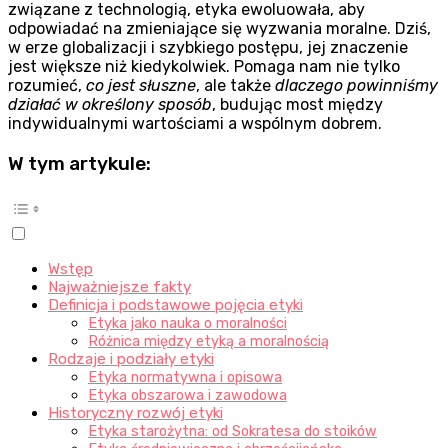
związane z technologią, etyka ewoluowała, aby
odpowiadać na zmieniające się wyzwania moralne. Dziś,
w erze globalizacji i szybkiego postępu, jej znaczenie
jest większe niż kiedykolwiek. Pomaga nam nie tylko
rozumieć,
co jest słuszne
, ale także
dlaczego powinniśmy
działać w określony sposób
, budując most między
indywidualnymi wartościami a wspólnym dobrem.
W tym artykule:
Wstęp
Najważniejsze fakty
Definicja i podstawowe pojęcia etyki
Etyka jako nauka o moralności
Różnica między etyką a moralnością
Rodzaje i podziały etyki
Etyka normatywna i opisowa
Etyka obszarowa i zawodowa
Historyczny rozwój etyki
Etyka starożytna: od Sokratesa do stoików