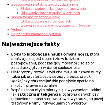
Etyka średniowieczna i chrześcijańska
Zastosowanie etyki w życiu codziennym
Etyka zawodowa i kodeksy postępowania
Odpowiedzialność moralna w działaniu
Współczesne znaczenie etyki
Etyka w biznesie i organizacjach
Wyzwania etyczne w nowoczesnym świecie
Wnioski
Najczęściej zadawane pytania
Najważniejsze fakty
Etyka to
filozoficzna nauka o moralności
, która
analizuje, co jest dobre i złe w ludzkim
postępowaniu, podczas gdy moralność to zbiór
zasad przyjętych w danej społeczności.
Historyczny rozwój etyki obejmuje kluczowe nurty,
takie jak
arystotelesowski złoty środek
,
stoicki
spokój
czy chrześcijańskie podejście oparte na
miłości i prawie naturalnym.
Współczesna etyka mierzy się z wyzwaniami takimi
jak
sztuczna inteligencja
, ochrona danych czy
odpowiedzialność środowiskowa, wykraczając pożej
tradycyjne ramy indywidualnych wyborów.