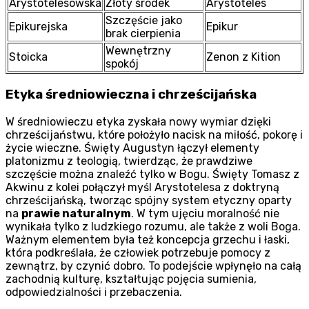
Arystotelesowska
Złoty środek
Arystoteles
Szczęście jako
Epikurejska
Epikur
brak cierpienia
Wewnętrzny
Stoicka
Zenon z Kition
spokój
Etyka średniowieczna i chrześcijańska
W średniowieczu etyka zyskała nowy wymiar dzięki
chrześcijaństwu, które położyło nacisk na miłość, pokorę i
życie wieczne. Święty Augustyn łączył elementy
platonizmu z teologią, twierdząc, że prawdziwe
szczęście można znaleźć tylko w Bogu. Święty Tomasz z
Akwinu z kolei połączył myśl Arystotelesa z doktryną
chrześcijańską, tworząc spójny system etyczny oparty
na
prawie naturalnym
. W tym ujęciu moralność nie
wynikała tylko z ludzkiego rozumu, ale także z woli Boga.
Ważnym elementem była też koncepcja grzechu i łaski,
która podkreślała, że człowiek potrzebuje pomocy z
zewnątrz, by czynić dobro. To podejście wpłynęło na całą
zachodnią kulturę, kształtując pojęcia sumienia,
odpowiedzialności i przebaczenia.