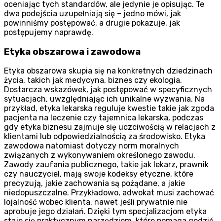
oceniając tych standardów, ale jedynie je opisując. Te
dwa podejścia uzupełniają się – jedno mówi, jak
powinniśmy postępować, a drugie pokazuje, jak
postępujemy naprawdę.
Etyka obszarowa i zawodowa
Etyka obszarowa skupia się na konkretnych dziedzinach
życia, takich jak medycyna, biznes czy ekologia.
Dostarcza wskazówek, jak postępować w specyficznych
sytuacjach, uwzględniając ich unikalne wyzwania. Na
przykład, etyka lekarska reguluje kwestie takie jak zgoda
pacjenta na leczenie czy tajemnica lekarska, podczas
gdy etyka biznesu zajmuje się uczciwością w relacjach z
klientami lub odpowiedzialnością za środowisko. Etyka
zawodowa natomiast dotyczy norm moralnych
związanych z wykonywaniem określonego zawodu.
Zawody zaufania publicznego, takie jak lekarz, prawnik
czy nauczyciel, mają swoje kodeksy etyczne, które
precyzują, jakie zachowania są pożądane, a jakie
niedopuszczalne. Przykładowo, adwokat musi zachować
lojalność wobec klienta, nawet jeśli prywatnie nie
aprobuje jego działań. Dzięki tym specjalizacjom etyka
staje się praktycznym narzędziem, które pomaga godzić