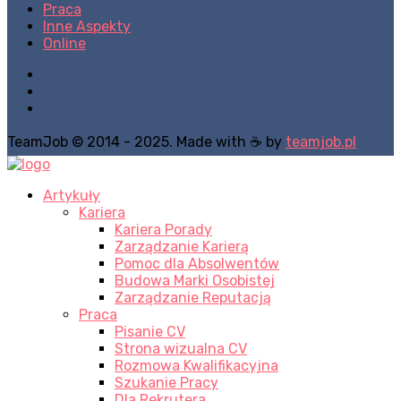
Praca
Inne Aspekty
Online
TeamJob © 2014 - 2025. Made with ☕ by
teamjob.pl
Artykuły
Kariera
Kariera Porady
Zarządzanie Karierą
Pomoc dla Absolwentów
Budowa Marki Osobistej
Zarządzanie Reputacją
Praca
Pisanie CV
Strona wizualna CV
Rozmowa Kwalifikacyjna
Szukanie Pracy
Dla Rekrutera