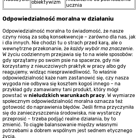
obiektywizm
ucznia
Odpowiedzialność moralna w działaniu
Odpowiedzialność moralna to świadomość, że nasze
czyny niosą za sobą konsekwencje – zarówno dla nas, jak
i dla innych. Nie chodzi tu o strach przed karą, ale o
wewnętrzne przekonanie, że
każdy wybór ma znaczenie
.
W życiu codziennym przejawia się to na wiele sposobów:
gdy sprzątamy po swoim psie na spacerze, gdy nie
korzystamy z nieuczciwych praktyk w pracy albo gdy
reagujemy, widząc niesprawiedliwość. To właśnie
odpowiedzialność każe nam zastanowić się, czy nasza
wygoda nie odbywa się kosztem kogoś innego – na
przykład gdy zamawiamy tani produkt, który mógł
powstać w
nieludzkich warunkach pracy
. W wymiarze
społecznym odpowiedzialność moralna oznacza też
gotowość do naprawienia błędów. Jeśli firma przyczyniła
się do zanieczyszczenia środowiska, nie wystarczy
przeprosić – trzeba podjąć realne działania, by to
zmienić. To ciągłe balansowanie między własnymi
potrzebami a dobrem wspólnym jest sednem etycznego
życia.