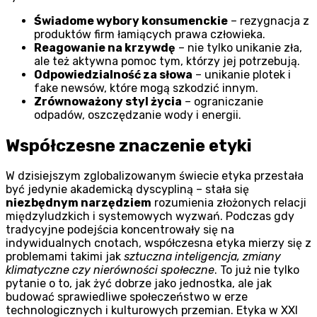
Świadome wybory konsumenckie
– rezygnacja z
produktów firm łamiących prawa człowieka.
Reagowanie na krzywdę
– nie tylko unikanie zła,
ale też aktywna pomoc tym, którzy jej potrzebują.
Odpowiedzialność za słowa
– unikanie plotek i
fake newsów, które mogą szkodzić innym.
Zrównoważony styl życia
– ograniczanie
odpadów, oszczędzanie wody i energii.
Współczesne znaczenie etyki
W dzisiejszym zglobalizowanym świecie etyka przestała
być jedynie akademicką dyscypliną – stała się
niezbędnym narzędziem
rozumienia złożonych relacji
międzyludzkich i systemowych wyzwań. Podczas gdy
tradycyjne podejścia koncentrowały się na
indywidualnych cnotach, współczesna etyka mierzy się z
problemami takimi jak
sztuczna inteligencja, zmiany
klimatyczne czy nierówności społeczne
. To już nie tylko
pytanie o to, jak żyć dobrze jako jednostka, ale jak
budować sprawiedliwe społeczeństwo w erze
technologicznych i kulturowych przemian. Etyka w XXI