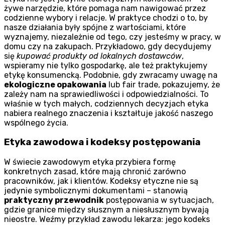
żywe narzędzie, które pomaga nam nawigować przez
codzienne wybory i relacje. W praktyce chodzi o to, by
nasze działania były spójne z wartościami, które
wyznajemy, niezależnie od tego, czy jesteśmy w pracy, w
domu czy na zakupach. Przykładowo, gdy decydujemy
się
kupować produkty od lokalnych dostawców
,
wspieramy nie tylko gospodarkę, ale też praktykujemy
etykę konsumencką. Podobnie, gdy zwracamy uwagę na
ekologiczne opakowania
lub fair trade, pokazujemy, że
zależy nam na sprawiedliwości i odpowiedzialności. To
właśnie w tych małych, codziennych decyzjach etyka
nabiera realnego znaczenia i kształtuje jakość naszego
wspólnego życia.
Etyka zawodowa i kodeksy postępowania
W świecie zawodowym etyka przybiera formę
konkretnych zasad, które mają chronić zarówno
pracowników, jak i klientów. Kodeksy etyczne nie są
jedynie symbolicznymi dokumentami – stanowią
praktyczny przewodnik
postępowania w sytuacjach,
gdzie granice między słusznym a niesłusznym bywają
nieostre. Weźmy przykład zawodu lekarza: jego kodeks