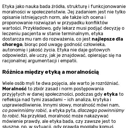
Etyka jako nauka bada źródła, strukturę i funkcjonowanie
moralności w społeczeństwie. Jej zadaniem jest nie tylko
opisanie istniejących norm, ale także ich ocena i
proponowanie rozwiązań w przypadku konfliktów
wartości. Przykładowo, gdy lekarz musi podjąć decyzję o
leczeniu pacjenta w stanie terminalnym, etyka
dostarcza mu ram do rozważenia, co jest
najlepsze dla
chorego
, biorąc pod uwagę godność człowieka,
autonomię i jakość życia. Etyka nie daje gotowych
odpowiedzi, ale uczy, jak je znajdować, opierając się na
racjonalnej argumentacji i empatii.
Różnica między etyką a moralnością
Wiele osób myli te dwa pojęcia, ale warto je rozróżniać.
Moralność
to zbiór zasad i norm postępowania
przyjętych w danej społeczności, podczas gdy
etyka
to
refleksja nad tymi zasadami – ich analiza, krytyka i
usprawiedliwienie. Innymi słowy, moralność mówi nam,
co powinniśmy robić
, a etyka pyta,
dlaczego powinniśmy
to robić
. Na przykład, moralność może nakazywać
mówienie prawdy, ale etyka bada, czy zawsze jest to
słuszne, np. w sytuacji, gdy prawda mogłaby komuś