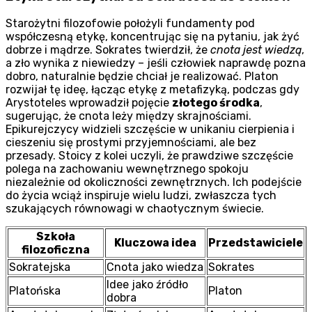
Starożytni filozofowie położyli fundamenty pod
współczesną etykę, koncentrując się na pytaniu, jak żyć
dobrze i mądrze. Sokrates twierdził, że
cnota jest wiedzą
,
a zło wynika z niewiedzy – jeśli człowiek naprawdę pozna
dobro, naturalnie będzie chciał je realizować. Platon
rozwijał tę ideę, łącząc etykę z metafizyką, podczas gdy
Arystoteles wprowadził pojęcie
złotego środka
,
sugerując, że cnota leży między skrajnościami.
Epikurejczycy widzieli szczęście w unikaniu cierpienia i
cieszeniu się prostymi przyjemnościami, ale bez
przesady. Stoicy z kolei uczyli, że prawdziwe szczęście
polega na zachowaniu wewnętrznego spokoju
niezależnie od okoliczności zewnętrznych. Ich podejście
do życia wciąż inspiruje wielu ludzi, zwłaszcza tych
szukających równowagi w chaotycznym świecie.
Szkoła
Kluczowa idea
Przedstawiciele
filozoficzna
Sokratejska
Cnota jako wiedza
Sokrates
Idee jako źródło
Platońska
Platon
dobra