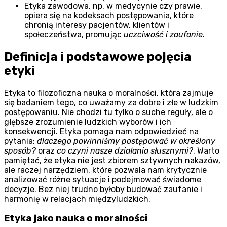
Etyka zawodowa, np. w medycynie czy prawie,
opiera się na kodeksach postępowania, które
chronią interesy pacjentów, klientów i
społeczeństwa, promując
uczciwość i zaufanie
.
Definicja i podstawowe pojęcia
etyki
Etyka to filozoficzna nauka o moralności, która zajmuje
się badaniem tego, co uważamy za dobre i złe w ludzkim
postępowaniu. Nie chodzi tu tylko o suche reguły, ale o
głębsze zrozumienie ludzkich wyborów i ich
konsekwencji. Etyka pomaga nam odpowiedzieć na
pytania:
dlaczego powinniśmy postępować w określony
sposób?
oraz
co czyni nasze działania słusznymi?
. Warto
pamiętać, że etyka nie jest zbiorem sztywnych nakazów,
ale raczej narzędziem, które pozwala nam krytycznie
analizować różne sytuacje i podejmować świadome
decyzje. Bez niej trudno byłoby budować zaufanie i
harmonię w relacjach międzyludzkich.
Etyka jako nauka o moralności