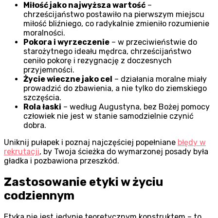
Miłość jako najwyższa wartość
–
chrześcijaństwo postawiło na pierwszym miejscu
miłość bliźniego, co radykalnie zmieniło rozumienie
moralności.
Pokora i wyrzeczenie
– w przeciwieństwie do
starożytnego ideału mędrca, chrześcijaństwo
ceniło pokorę i rezygnację z doczesnych
przyjemności.
Życie wieczne jako cel
– działania moralne miały
prowadzić do zbawienia, a nie tylko do ziemskiego
szczęścia.
Rola łaski
– według Augustyna, bez Bożej pomocy
człowiek nie jest w stanie samodzielnie czynić
dobra.
Uniknij pułapek i poznaj najczęściej popełniane
błędy w
rekrutacji
, by Twoja ścieżka do wymarzonej posady była
gładka i pozbawiona przeszkód.
Zastosowanie etyki w życiu
codziennym
Etyka nie jest jedynie teoretycznym konstruktem – to