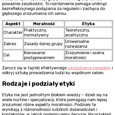
poważnie zaszkodzić. To rozróżnienie pomaga uniknąć
bezrefleksyjnego podążania za regułami i zachęca do
głębszego zrozumienia ich sensu.
Aspekt
Moralność
Etyka
Praktyczny,
Teoretyczny,
Charakter
normatywny
analityczny
Uniwersalne
Zakres
Zasady danej grupy
rozważania
Kierowanie
Zrozumienie i ocena
Cel
postępowaniem
moralności
Zanurz się w tajniki efektywnego
zarządzania zespołem
i
odkryj sztukę prowadzenia ludzi ku wspólnym celom.
Rodzaje i podziały etyki
Etyka nie jest jednolitym blokiem wiedzy – dzieli się na
wiele nurtów i specjalizacji, które pomagają nam lepiej
zrozumieć różne aspekty moralności. Podziały te
wynikają z różnorodności ludzkich doświadczeń i
kontekstów, w jakich podejmujemy decyzje. Na przykład,