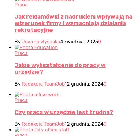
Praca
Jak reklamówki z nadrukiem wpływają na
wizerunek firmy i wzmacniają działania
rekrutacyjne
By
Joanna Wysocka
4 kwietnia, 2025
0
Praca
Jakie wykształcenie do pracy w
urzędzie?
By
Radakcja TeamJob
12 grudnia, 2024
0
Praca
Czy praca w urzędzie jest trudna?
By
Radakcja TeamJob
12 grudnia, 2024
0
Praca