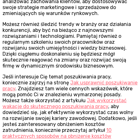
analizować zachowania klientów, aby dostosowywać
swoje strategie marketingowe i sprzedażowe do
zmieniających się warunków rynkowych.
Możesz również śledzić trendy w branży oraz działania
konkurencji, aby być na bieżąco z najnowszymi
rozwiązaniami i technologiami. Pamiętaj również o
regularnym szkoleniu swoich pracowników oraz
rozwijaniu swoich umiejętności i wiedzy biznesowej.
Dzięki ciągłemu doskonaleniu się będziesz mógł
skutecznie reagować na zmiany oraz rozwijać swoją
firmę w dynamicznym środowisku biznesowym.
Jeśli interesuje Cię temat poszukiwania pracy,
koniecznie zajrzyj na stronę
Jak usprawnić poszukiwanie
pracy
. Znajdziesz tam wiele cennych wskazówek, które
mogą pomóc Ci w znalezieniu wymarzonej posady.
Możesz także skorzystać z artykułu
Jak wykorzystać
wakacje do skutecznego poszukiwania pracy
, aby
dowiedzieć się, jak efektywnie wykorzystać czas wolny
na rozwijanie swojej kariery zawodowej. Dodatkowo, jeśli
jesteś zainteresowany obniżeniem kosztów
zatrudnienia, koniecznie przeczytaj artykuł
10
praktycznych sposobów na obniżenie kosztów