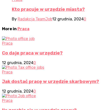
Kto pracuje w urzędzie miasta?
By
Radakcja TeamJob
12 grudnia, 2024
0
More in
Praca
Praca
Co daje praca w urzędzie?
12 grudnia, 2024
0
Praca
Jak dostać pracę w urzędzie skarbowym?
12 grudnia, 2024
0
Praca