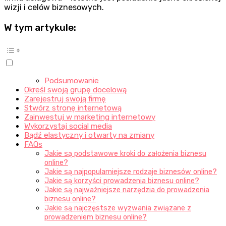
wizji i celów biznesowych.
W tym artykule:
Podsumowanie
Określ swoją grupę docelową
Zarejestruj swoją firmę
Stwórz stronę internetową
Zainwestuj w marketing internetowy
Wykorzystaj social media
Bądź elastyczny i otwarty na zmiany
FAQs
Jakie są podstawowe kroki do założenia biznesu
online?
Jakie są najpopularniejsze rodzaje biznesów online?
Jakie są korzyści prowadzenia biznesu online?
Jakie są najważniejsze narzędzia do prowadzenia
biznesu online?
Jakie są najczęstsze wyzwania związane z
prowadzeniem biznesu online?