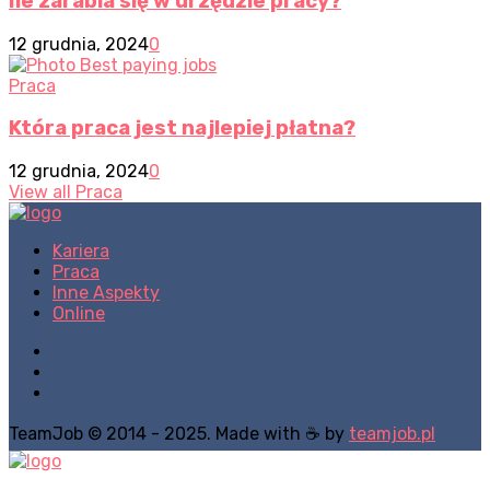
Ile zarabia się w urzędzie pracy?
12 grudnia, 2024
0
Praca
Która praca jest najlepiej płatna?
12 grudnia, 2024
0
View all Praca
Kariera
Praca
Inne Aspekty
Online
TeamJob © 2014 - 2025. Made with ☕ by
teamjob.pl