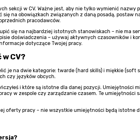
 sekcji w CV. Ważne jest, aby nie tylko wymienić nazwy pop
 się na obowiązkach związanych z daną posadą, postaw na o
a poprzednich pracodawców.
pić się na najbardziej istotnych stanowiskach – nie ma se
isie doświadczenia – używaj aktywnych czasowników i konkr
informacje dotyczące Twojej pracy.
ć w CV?
 je na dwie kategorie: twarde (hard skills) i miękkie (soft 
ch czy języków obcych.
ończyłeś i które są istotne dla danej pozycji. Umiejętności
pracy w zespole czy zarządzanie czasem. Te umiejętności s
 oferty pracy – nie wszystkie umiejętności będą istotne dl
ersja?