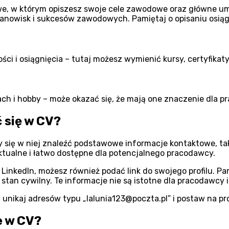
, w którym opiszesz swoje cele zawodowe oraz główne umie
anowisk i sukcesów zawodowych. Pamiętaj o opisaniu osiąg
ci i osiągnięcia – tutaj możesz wymienić kursy, certyfikaty
ch i hobby – może okazać się, że mają one znaczenie dla p
 się w CV?
ię w niej znaleźć podstawowe informacje kontaktowe, taki
aktualne i łatwo dostępne dla potencjalnego pracodawcy.
k LinkedIn, możesz również podać link do swojego profilu. P
stan cywilny. Te informacje nie są istotne dla pracodawcy
unikaj adresów typu „lalunia123@poczta.pl” i postaw na pro
e w CV?