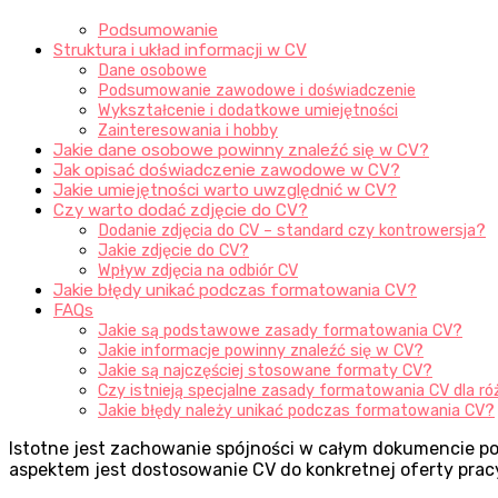
Podsumowanie
Struktura i układ informacji w CV
Dane osobowe
Podsumowanie zawodowe i doświadczenie
Wykształcenie i dodatkowe umiejętności
Zainteresowania i hobby
Jakie dane osobowe powinny znaleźć się w CV?
Jak opisać doświadczenie zawodowe w CV?
Jakie umiejętności warto uwzględnić w CV?
Czy warto dodać zdjęcie do CV?
Dodanie zdjęcia do CV – standard czy kontrowersja?
Jakie zdjęcie do CV?
Wpływ zdjęcia na odbiór CV
Jakie błędy unikać podczas formatowania CV?
FAQs
Jakie są podstawowe zasady formatowania CV?
Jakie informacje powinny znaleźć się w CV?
Jakie są najczęściej stosowane formaty CV?
Czy istnieją specjalne zasady formatowania CV dla r
Jakie błędy należy unikać podczas formatowania CV?
Istotne jest zachowanie spójności w całym dokumencie p
aspektem jest dostosowanie CV do konkretnej oferty pracy