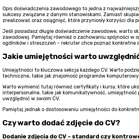
Opis doświadczenia zawodowego to jedna z najważniejszych
sukcesy związane z danymi stanowiskami. Zamiast skupiać
zrealizować oraz osiągnięć, które przyniosły korzyści dl
Jeśli posiadasz długie doświadczenie zawodowe, warto sku
zawodowej. Pamiętaj również o zachowaniu spójności w op
ogólników i streszczeń – rekruter chce poznać konkretne 
Jakie umiejętności warto uwzględni
Umiejętności to kluczowa sekcja każdego CV. Warto podzielić
techniczne, takie jak znajomość programów komputerowy
Warto wymienić tutaj również certyfikaty i kursy, które uk
interpersonalne, takie jak komunikatywność, umiejętność 
uwzględnić w swoim CV.
Pamiętaj jednak o dostosowaniu umiejętności do konkretnej
Czy warto dodać zdjęcie do CV?
Dodanie zdjęcia do CV – standard czy kontrow