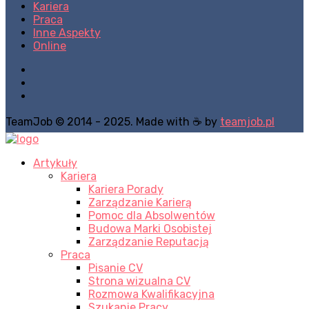
Kariera
Praca
Inne Aspekty
Online
TeamJob © 2014 - 2025. Made with ☕ by
teamjob.pl
Artykuły
Kariera
Kariera Porady
Zarządzanie Karierą
Pomoc dla Absolwentów
Budowa Marki Osobistej
Zarządzanie Reputacją
Praca
Pisanie CV
Strona wizualna CV
Rozmowa Kwalifikacyjna
Szukanie Pracy