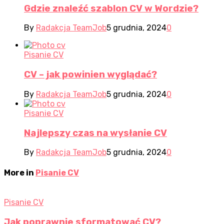
Gdzie znaleźć szablon CV w Wordzie?
By
Radakcja TeamJob
5 grudnia, 2024
0
Pisanie CV
CV – jak powinien wyglądać?
By
Radakcja TeamJob
5 grudnia, 2024
0
Pisanie CV
Najlepszy czas na wysłanie CV
By
Radakcja TeamJob
5 grudnia, 2024
0
More in
Pisanie CV
Pisanie CV
Jak poprawnie sformatować CV?