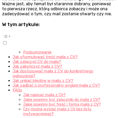
Ważne jest, aby temat był starannie dobrany, ponieważ
to pierwsza rzecz, którą odbiorca zobaczy i może ona
zadecydować o tym, czy mail zostanie otwarty czy nie.
W tym artykule:
Podsumowanie
Jak sformułować treść maila z CV?
Jak załączyć CV do maila?
Jak zakończyć maila z CV?
Jak dostosować maila z CV do konkretnego
ogłoszenia?
Jak unikać błędów w mailu z CV?
Jak zadbać o profesjonalny wygląd maila z CV?
FAQs
Jak napisać maila z CV?
Jakie powinny być załączniki do maila z CV?
Jakie powinny być treść i forma maila z CV?
Czy można wysłać maila z CV bez listu
motywacyjnego?