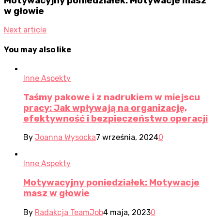
Motywacyjny poniedziałek: Motywacje masz
w głowie
Next article
You may also like
Inne Aspekty
Taśmy pakowe i z nadrukiem w miejscu
pracy: Jak wpływają na organizację,
efektywność i bezpieczeństwo operacji
By
Joanna Wysocka
7 września, 2024
0
Inne Aspekty
Motywacyjny poniedziałek: Motywacje
masz w głowie
By
Radakcja TeamJob
4 maja, 2023
0