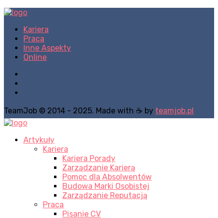
Kariera
Praca
Inne Aspekty
Online
TeamJob © 2014 - 2025. Made with ☕ by
teamjob.pl
Artykuły
Kariera
Kariera Porady
Zarządzanie Karierą
Pomoc dla Absolwentów
Budowa Marki Osobistej
Zarządzanie Reputacją
Praca
Pisanie CV