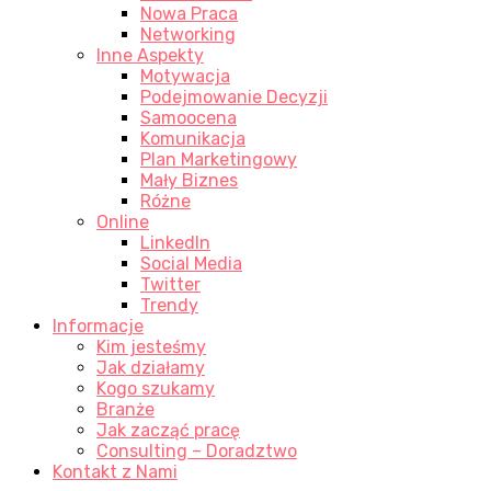
Nowa Praca
Networking
Inne Aspekty
Motywacja
Podejmowanie Decyzji
Samoocena
Komunikacja
Plan Marketingowy
Mały Biznes
Różne
Online
LinkedIn
Social Media
Twitter
Trendy
Informacje
Kim jesteśmy
Jak działamy
Kogo szukamy
Branże
Jak zacząć pracę
Consulting – Doradztwo
Kontakt z Nami