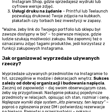
Instagram Shop, gdzie sprzedajesz wydruki lub
cyfrowe wersje zdjęć.
Usługi druku na żądanie
– Printful lub Teelaunch
pozwalają drukować Twoje zdjęcia na kubkach,
plakatach czy torbach bez inwestycji w zapasy.
Ważne, żeby link do Twojego portfolio lub sklepu był
zawsze dostępny w bio
– to pierwsze miejsce, gdzie
ludzie szukają możliwości zakupu. Nie zapomnij też o
oznaczaniu zdjęć tagami produktów, jeśli korzystasz z
funkcji zakupowych Instagrama.
Jak organizować wyprzedaże używanych
rzeczy?
Wyprzedaże używanych przedmiotów na Instagramie to
hit, szczególnie w modzie i dekoracjach wnętrz.
Sukces
zależy od dobrej organizacji i budowania napięcia
.
Zacznij od zapowiedzi – daj swoim obserwującym czas,
żeby się przygotowali. Następnie pokazuj pojedyncze
przedmioty w relacjach, opisując ich stan, rozmiar i cenę.
Najlepsze wyniki daje system „kto pierwszy, ten lepszy”
–
poproś o zgłoszenia przez DM i potwierdzaj rezerwacje
na bieżąco. Pamiętaj o przejrzystości – pokazuj