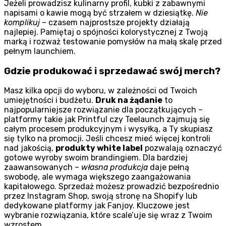
Jeżeli prowadzisz kulinarny profil, kubki z zabawnymi
napisami o kawie mogą być strzałem w dziesiątkę.
Nie
komplikuj
– czasem najprostsze projekty działają
najlepiej. Pamiętaj o spójności kolorystycznej z Twoją
marką i rozważ testowanie pomysłów na małą skalę przed
pełnym launchiem.
Gdzie produkować i sprzedawać swój merch?
Masz kilka opcji do wyboru, w zależności od Twoich
umiejętności i budżetu.
Druk na żądanie
to
najpopularniejsze rozwiązanie dla początkujących –
platformy takie jak Printful czy Teelaunch zajmują się
całym procesem produkcyjnym i wysyłką, a Ty skupiasz
się tylko na promocji. Jeśli chcesz mieć więcej kontroli
nad jakością,
produkty white label
pozwalają oznaczyć
gotowe wyroby swoim brandingiem. Dla bardziej
zaawansowanych –
własna produkcja
daje pełną
swobodę, ale wymaga większego zaangażowania
kapitałowego. Sprzedaż możesz prowadzić bezpośrednio
przez Instagram Shop, swoją stronę na Shopify lub
dedykowane platformy jak Fanjoy. Kluczowe jest
wybranie rozwiązania, które scale’uje się wraz z Twoim
wzrostem.