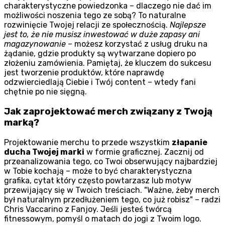
charakterystyczne powiedzonka – dlaczego nie dać im
możliwości noszenia tego ze sobą? To naturalne
rozwinięcie Twojej relacji ze społecznością.
Najlepsze
jest to, że nie musisz inwestować w duże zapasy ani
magazynowanie
– możesz korzystać z usług druku na
żądanie, gdzie produkty są wytwarzane dopiero po
złożeniu zamówienia. Pamiętaj, że kluczem do sukcesu
jest tworzenie produktów, które naprawdę
odzwierciedlają Ciebie i Twój content – wtedy fani
chętnie po nie sięgną.
Jak zaprojektować merch związany z Twoją
marką?
Projektowanie merchu to przede wszystkim
złapanie
ducha Twojej marki
w formie graficznej. Zacznij od
przeanalizowania tego, co Twoi obserwujący najbardziej
w Tobie kochają – może to być charakterystyczna
grafika, cytat który często powtarzasz lub motyw
przewijający się w Twoich treściach.
Ważne, żeby merch
był naturalnym przedłużeniem tego, co już robisz
– radzi
Chris Vaccarino z Fanjoy. Jeśli jesteś twórcą
fitnessowym, pomyśl o matach do jogi z Twoim logo.