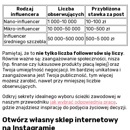
Rodzaj
Liczba
Przybliżona
influencera
obserwujących
stawka za post
Nano-influencer
1 000–10 000
10–100 zł
Mikro-influencer
10 000–50 000
100–500 zł
Influencer
50 000–500 000
500–5 000 zł
średniego szczebla
Pamiętaj, że to
nie tylko liczba followersów się liczy
.
Równie ważne są: zaangażowanie społeczności, nisza
(np. finanse czy luksusowe produkty płacą lepiej) oraz
Twoja umiejętność negocjacji. Im bardziej unikatowa i
zaangażowana jest Twoja publiczność, tym więcej
możesz zarobić, nawet przy mniejszej liczbie
obserwujących.
Odkryj sekrety idealnego wyboru ścieżki zawodowej w
naszym przewodniku
jak wybrać odpowiednią pracę
,
gdzie znajdziesz inspirację do podjęcia życiowej decyzji.
Otwórz własny sklep internetowy
na Instagramie