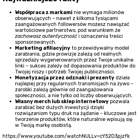
Współpraca z markami
nie wymaga milionów
obserwujących – nawet z kilkoma tysiącami
zaangażowanych followersów możesz nawiązać
wartościowe partnerstwo, pod warunkiem że
zachowasz autentyczność
i oznaczenia treści
sponsorowanych.
Marketing afiliacyjny
to przewidywalny model
zarabiania, gdzie prowizje zależą od realnych
sprzedaży wygenerowanych przez Twoje unikalne
linki – sukces zależy od dopasowania produktów do
Twojej niszy i potrzeb Twojej publiczności.
Monetyzacja przez odznaki i prezenty
działa
najlepiej przy regularnych transmisjach na żywo –
zarobki zależą głównie od zaangażowania
społeczności, a nie tylko od liczby obserwujących.
Własny merch lub sklep internetowy
pozwala
zarabiać bez dużych inwestycji dzięki
rozwiązaniom typu druk na żądanie – kluczowe jest
tworzenie produktów, które naturalnie wpisują się
w Twoją markę osobistą.
https://www.youtube.com/watchNULLv=cY52D3pjzfk