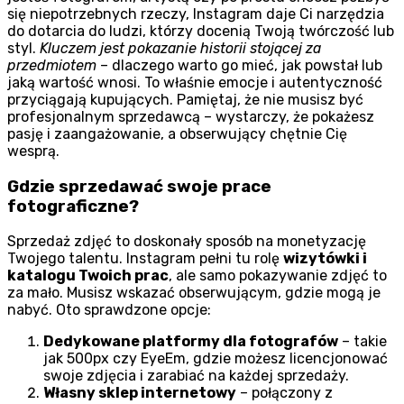
się niepotrzebnych rzeczy, Instagram daje Ci narzędzia
do dotarcia do ludzi, którzy docenią Twoją twórczość lub
styl.
Kluczem jest pokazanie historii stojącej za
przedmiotem
– dlaczego warto go mieć, jak powstał lub
jaką wartość wnosi. To właśnie emocje i autentyczność
przyciągają kupujących. Pamiętaj, że nie musisz być
profesjonalnym sprzedawcą – wystarczy, że pokażesz
pasję i zaangażowanie, a obserwujący chętnie Cię
wesprą.
Gdzie sprzedawać swoje prace
fotograficzne?
Sprzedaż zdjęć to doskonały sposób na monetyzację
Twojego talentu. Instagram pełni tu rolę
wizytówki i
katalogu Twoich prac
, ale samo pokazywanie zdjęć to
za mało. Musisz wskazać obserwującym, gdzie mogą je
nabyć. Oto sprawdzone opcje:
Dedykowane platformy dla fotografów
– takie
jak 500px czy EyeEm, gdzie możesz licencjonować
swoje zdjęcia i zarabiać na każdej sprzedaży.
Własny sklep internetowy
– połączony z