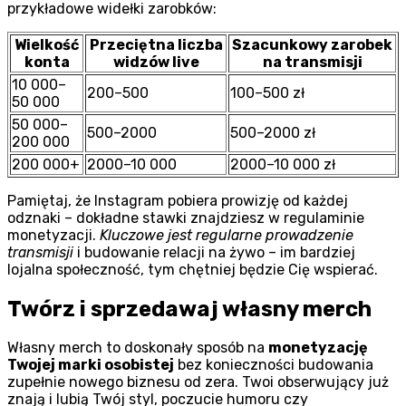
przykładowe widełki zarobków:
Wielkość
Przeciętna liczba
Szacunkowy zarobek
konta
widzów live
na transmisji
10 000–
200–500
100–500 zł
50 000
50 000–
500–2000
500–2000 zł
200 000
200 000+
2000–10 000
2000–10 000 zł
Pamiętaj, że Instagram pobiera prowizję od każdej
odznaki – dokładne stawki znajdziesz w regulaminie
monetyzacji.
Kluczowe jest regularne prowadzenie
transmisji
i budowanie relacji na żywo – im bardziej
lojalna społeczność, tym chętniej będzie Cię wspierać.
Twórz i sprzedawaj własny merch
Własny merch to doskonały sposób na
monetyzację
Twojej marki osobistej
bez konieczności budowania
zupełnie nowego biznesu od zera. Twoi obserwujący już
znają i lubią Twój styl, poczucie humoru czy