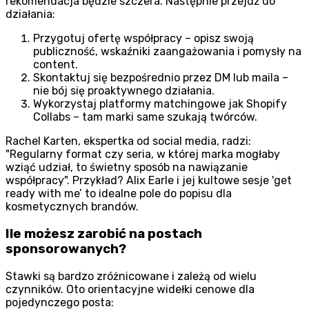
rekomendacja będzie szczera. Następnie przejdź do
działania:
Przygotuj ofertę współpracy – opisz swoją
publiczność, wskaźniki zaangażowania i pomysły na
content.
Skontaktuj się bezpośrednio przez DM lub maila –
nie bój się proaktywnego działania.
Wykorzystaj platformy matchingowe jak Shopify
Collabs – tam marki same szukają twórców.
Rachel Karten, ekspertka od social media, radzi:
Regularny format czy seria, w której marka mogłaby
wziąć udział, to świetny sposób na nawiązanie
współpracy
. Przykład? Alix Earle i jej kultowe sesje 'get
ready with me’ to idealne pole do popisu dla
kosmetycznych brandów.
Ile możesz zarobić na postach
sponsorowanych?
Stawki są bardzo zróżnicowane i zależą od wielu
czynników. Oto orientacyjne widełki cenowe dla
pojedynczego posta: