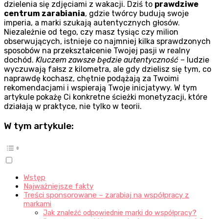
dzielenia się zdjęciami z wakacji. Dziś to
prawdziwe
centrum zarabiania
, gdzie twórcy budują swoje
imperia, a marki szukają autentycznych głosów.
Niezależnie od tego, czy masz tysiąc czy milion
obserwujących, istnieje co najmniej kilka sprawdzonych
sposobów na przekształcenie Twojej pasji w realny
dochód.
Kluczem zawsze będzie autentyczność
– ludzie
wyczuwają fałsz z kilometra, ale gdy dzielisz się tym, co
naprawdę kochasz, chętnie podążają za Twoimi
rekomendacjami i wspierają Twoje inicjatywy. W tym
artykule pokażę Ci konkretne ścieżki monetyzacji, które
działają w praktyce, nie tylko w teorii.
W tym artykule:
Wstęp
Najważniejsze fakty
Treści sponsorowane – zarabiaj na współpracy z
markami
Jak znaleźć odpowiednie marki do współpracy?