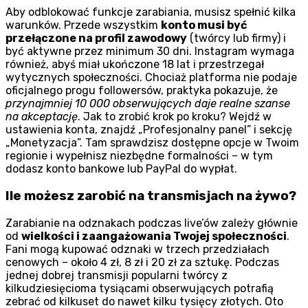
Aby odblokować funkcje zarabiania, musisz spełnić kilka
warunków. Przede wszystkim
konto musi być
przełączone na profil zawodowy
(twórcy lub firmy) i
być aktywne przez minimum 30 dni. Instagram wymaga
również, abyś miał ukończone 18 lat i przestrzegał
wytycznych społeczności. Chociaż platforma nie podaje
oficjalnego progu followersów, praktyka pokazuje, że
przynajmniej 10 000 obserwujących daje realne szanse
na akceptację
. Jak to zrobić krok po kroku? Wejdź w
ustawienia konta, znajdź „Profesjonalny panel” i sekcję
„Monetyzacja”. Tam sprawdzisz dostępne opcje w Twoim
regionie i wypełnisz niezbędne formalności – w tym
dodasz konto bankowe lub PayPal do wypłat.
Ile możesz zarobić na transmisjach na żywo?
Zarabianie na odznakach podczas live’ów zależy głównie
od
wielkości i zaangażowania Twojej społeczności
.
Fani mogą kupować odznaki w trzech przedziałach
cenowych – około 4 zł, 8 zł i 20 zł za sztukę. Podczas
jednej dobrej transmisji popularni twórcy z
kilkudziesięcioma tysiącami obserwujących potrafią
zebrać od kilkuset do nawet kilku tysięcy złotych. Oto