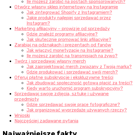
Ile możesz zarobić na postach sponsorowanych?
Otwórz własny sklep internetowy na Instagramie
Jak zintegrować Shopify z Instagramiem?
Jakie produkty najlepiej sprzedawać przez
Instagram?
Marketing afiliacyjny – prowizje od sprzedaży
Gdzie znaleźć programy afiliacyjne?
Jak skutecznie promować linki afiliacyjne?
Zarabiaj na odznakach i prezentach od fanów
Jak włączyć monetyzację na Instagramie?
Ile możesz zarobić na transmisjach na żywo?
Twórz i sprzedawaj własny merch
Jak zaprojektować merch związany z Twoją marką?
Gdzie produkować i sprzedawać swój merch?
Oferuj płatne subskrypcje i ekskluzywne treści
Jak zbudować społeczność gotową płacić za treści?
Kiedy warto uruchomić program subskrypcyjny?
Sprzedawaj swoje zdjęcia, sztukę i używane
przedmioty
Gdzie sprzedawać swoje prace fotograficzne?
Jak organizować wyprzedaże używanych rzeczy?
Wnioski
Najczęściej zadawane pytania
Najważniejsze fakty