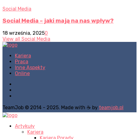
Social Media
Social Media – jaki mają na nas wpływ?
18 września, 2025
0
View all Social Media
Kariera
Praca
Inne Aspekty
Online
TeamJob © 2014 - 2025. Made with ☕ by
teamjob.pl
Artykuły
Kariera
Kariera Porady