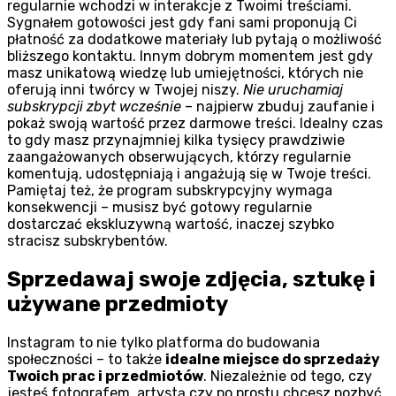
regularnie wchodzi w interakcje z Twoimi treściami.
Sygnałem gotowości jest gdy fani sami proponują Ci
płatność za dodatkowe materiały lub pytają o możliwość
bliższego kontaktu. Innym dobrym momentem jest gdy
masz unikatową wiedzę lub umiejętności, których nie
oferują inni twórcy w Twojej niszy.
Nie uruchamiaj
subskrypcji zbyt wcześnie
– najpierw zbuduj zaufanie i
pokaż swoją wartość przez darmowe treści. Idealny czas
to gdy masz przynajmniej kilka tysięcy prawdziwie
zaangażowanych obserwujących, którzy regularnie
komentują, udostępniają i angażują się w Twoje treści.
Pamiętaj też, że program subskrypcyjny wymaga
konsekwencji – musisz być gotowy regularnie
dostarczać ekskluzywną wartość, inaczej szybko
stracisz subskrybentów.
Sprzedawaj swoje zdjęcia, sztukę i
używane przedmioty
Instagram to nie tylko platforma do budowania
społeczności – to także
idealne miejsce do sprzedaży
Twoich prac i przedmiotów
. Niezależnie od tego, czy
jesteś fotografem, artystą czy po prostu chcesz pozbyć