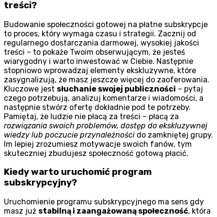
treści?
Budowanie społeczności gotowej na płatne subskrypcje
to proces, który wymaga czasu i strategii. Zacznij od
regularnego dostarczania darmowej, wysokiej jakości
treści – to pokaże Twoim obserwującym, że jesteś
wiarygodny i warto inwestować w Ciebie. Następnie
stopniowo wprowadzaj elementy ekskluzywne, które
zasygnalizują, że masz jeszcze więcej do zaoferowania.
Kluczowe jest
słuchanie swojej publiczności
– pytaj
czego potrzebują, analizuj komentarze i wiadomości, a
następnie stwórz ofertę dokładnie pod te potrzeby.
Pamiętaj, że ludzie nie płacą za treści – płacą za
rozwiązania swoich problemów, dostęp do ekskluzywnej
wiedzy lub poczucie przynależności
do zamkniętej grupy.
Im lepiej zrozumiesz motywacje swoich fanów, tym
skuteczniej zbudujesz społeczność gotową płacić.
Kiedy warto uruchomić program
subskrypcyjny?
Uruchomienie programu subskrypcyjnego ma sens gdy
masz już
stabilną i zaangażowaną społeczność
, która