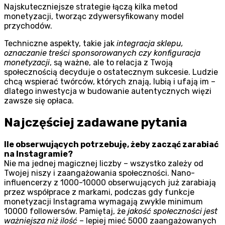
Najskuteczniejsze strategie łączą kilka metod
monetyzacji, tworząc zdywersyfikowany model
przychodów.
Techniczne aspekty, takie jak
integracja sklepu,
oznaczanie treści sponsorowanych czy konfiguracja
monetyzacji
, są ważne, ale to relacja z Twoją
społecznością decyduje o ostatecznym sukcesie. Ludzie
chcą wspierać twórców, których znają, lubią i ufają im –
dlatego inwestycja w budowanie autentycznych więzi
zawsze się opłaca.
Najczęściej zadawane pytania
Ile obserwujących potrzebuję, żeby zacząć zarabiać
na Instagramie?
Nie ma jednej magicznej liczby – wszystko zależy od
Twojej niszy i zaangażowania społeczności. Nano-
influencerzy z 1000-10000 obserwujących już zarabiają
przez współprace z markami, podczas gdy funkcje
monetyzacji Instagrama wymagają zwykle minimum
10000 followersów. Pamiętaj, że
jakość społeczności jest
ważniejsza niż ilość
– lepiej mieć 5000 zaangażowanych