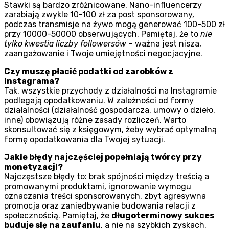
Stawki są bardzo zróżnicowane. Nano-influencerzy
zarabiają zwykle 10-100 zł za post sponsorowany,
podczas transmisje na żywo mogą generować 100-500 zł
przy 10000-50000 obserwujących. Pamiętaj, że to
nie
tylko kwestia liczby followersów
– ważna jest nisza,
zaangażowanie i Twoje umiejętności negocjacyjne.
Czy muszę płacić podatki od zarobków z
Instagrama?
Tak, wszystkie przychody z działalności na Instagramie
podlegają opodatkowaniu. W zależności od formy
działalności (działalność gospodarcza, umowy o dzieło,
inne) obowiązują różne zasady rozliczeń. Warto
skonsultować się z księgowym, żeby wybrać optymalną
formę opodatkowania dla Twojej sytuacji.
Jakie błędy najczęściej popełniają twórcy przy
monetyzacji?
Najczęstsze błędy to: brak spójności między treścią a
promowanymi produktami, ignorowanie wymogu
oznaczania treści sponsorowanych, zbyt agresywna
promocja oraz zaniedbywanie budowania relacji z
społecznością. Pamiętaj, że
długoterminowy sukces
buduje się na zaufaniu
, a nie na szybkich zyskach.