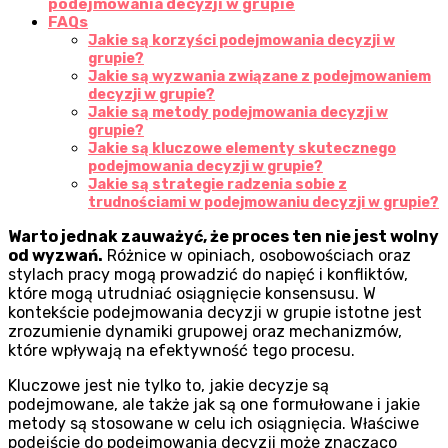
podejmowania decyzji w grupie
FAQs
Jakie są korzyści podejmowania decyzji w
grupie?
Jakie są wyzwania związane z podejmowaniem
decyzji w grupie?
Jakie są metody podejmowania decyzji w
grupie?
Jakie są kluczowe elementy skutecznego
podejmowania decyzji w grupie?
Jakie są strategie radzenia sobie z
trudnościami w podejmowaniu decyzji w grupie?
Warto jednak zauważyć, że proces ten nie jest wolny
od wyzwań.
Różnice w opiniach, osobowościach oraz
stylach pracy mogą prowadzić do napięć i konfliktów,
które mogą utrudniać osiągnięcie konsensusu. W
kontekście podejmowania decyzji w grupie istotne jest
zrozumienie dynamiki grupowej oraz mechanizmów,
które wpływają na efektywność tego procesu.
Kluczowe jest nie tylko to, jakie decyzje są
podejmowane, ale także jak są one formułowane i jakie
metody są stosowane w celu ich osiągnięcia. Właściwe
podejście do podejmowania decyzji może znacząco