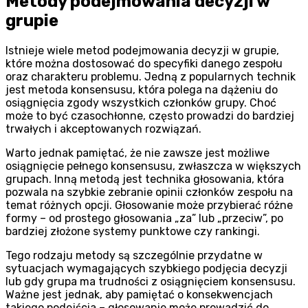
Metody podejmowania decyzji w
grupie
Istnieje wiele metod podejmowania decyzji w grupie,
które można dostosować do specyfiki danego zespołu
oraz charakteru problemu. Jedną z popularnych technik
jest metoda konsensusu, która polega na dążeniu do
osiągnięcia zgody wszystkich członków grupy. Choć
może to być czasochłonne, często prowadzi do bardziej
trwałych i akceptowanych rozwiązań.
Warto jednak pamiętać, że nie zawsze jest możliwe
osiągnięcie pełnego konsensusu, zwłaszcza w większych
grupach. Inną metodą jest technika głosowania, która
pozwala na szybkie zebranie opinii członków zespołu na
temat różnych opcji. Głosowanie może przybierać różne
formy – od prostego głosowania „za” lub „przeciw”, po
bardziej złożone systemy punktowe czy rankingi.
Tego rodzaju metody są szczególnie przydatne w
sytuacjach wymagających szybkiego podjęcia decyzji
lub gdy grupa ma trudności z osiągnięciem konsensusu.
Ważne jest jednak, aby pamiętać o konsekwencjach
takiego podejścia – głosowanie może prowadzić do